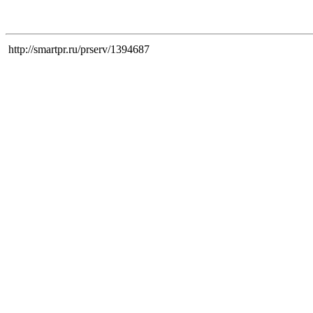
http://smartpr.ru/prserv/1394687