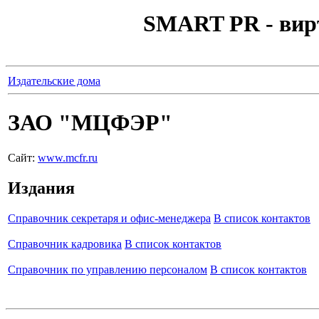
SMART PR - вир
Издательские дома
ЗАО "МЦФЭР"
Сайт:
www.mcfr.ru
Издания
Справочник секретаря и офис-менеджера
В список контактов
Справочник кадровика
В список контактов
Справочник по управлению персоналом
В список контактов