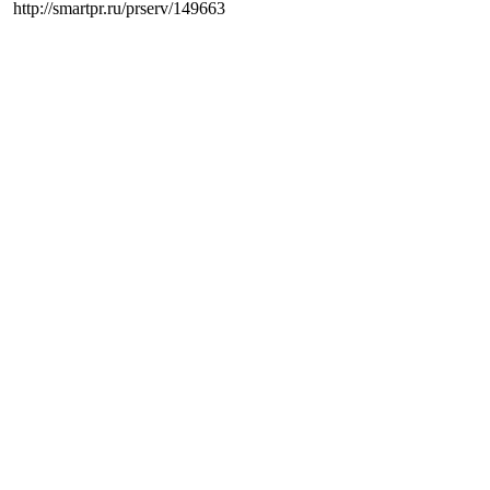
http://smartpr.ru/prserv/149663