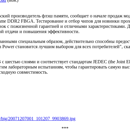
oad
(80K)
аньский производитель флэш памяти, сообщает о начале продаж 
me DDR2 FBGA. Тестирование и отбор чипов для новинки проходи
ынок с пожизненной гарантией и отличными характеристиками.
ой отдачи и повышения эффективности.
бранными специальным образом, действительно способны предо
n Power становится лучшим выбором для всех потребителей", сказа
шестью слоями и соответствует стандартам JEDEC (the Joint Elec
рогим лабораторным испытаниям, чтобы гарантировать самую выс
сходную совместимость.
ic/big/20071207001_101207_9903869.jpg
***