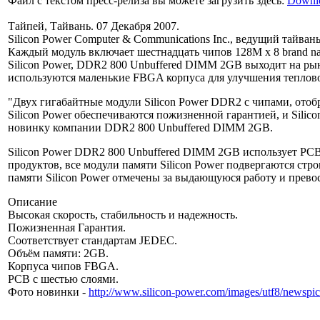
Файл с текстом пресс-релиза вы можете загрузить здесь:
Downl
Тайпей, Тайвань. 07 Декабря 2007.
Silicon Power Computer & Communications Inc., ведущий тайв
Каждый модуль включает шестнадцать чипов 128M x 8 brand na
Silicon Power, DDR2 800 Unbuffered DIMM 2GB выходит на р
используются маленькие FBGA корпуса для улучшения теплов
"Двух гигабайтные модули Silicon Power DDR2 с чипами, ото
Silicon Power обеспечиваются пожизненной гарантией, и Silico
новинку компании DDR2 800 Unbuffered DIMM 2GB.
Silicon Power DDR2 800 Unbuffered DIMM 2GB использует PCB с 
продуктов, все модули памяти Silicon Power подвергаются ст
памяти Silicon Power отмечены за выдающуюся работу и прево
Описание
Высокая скорость, стабильность и надежность.
Пожизненная Гарантия.
Соответствует стандартам JEDEC.
Объём памяти: 2GB.
Корпуса чипов FBGA.
PCB с шестью слоями.
Фото новинки -
http://www.silicon-power.com/images/utf8/newsp