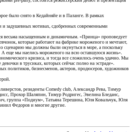
кими pre-party, состоится режиссерский дебют и презентация
рое было снято в Кедайняйе и в Паланге. В рамках
ки и задушевных мотивах, сдобренных современными
лся весьма насыщенным и динамичным. «Принца» проповедует
евчонок, которые работают на фабрике мороженого и мечтают,
 по сценарию мы должны были окунуться в море, а поскольку
в! А еще мы наелись мороженого на всю оставшуюся жизнь».
ономического кризиса, и тогда все сложилось очень удачно. Мы
 девочки в трусиках, которых сейчас полно на эстраде».
ых политиков, бизнесменов, актеров, продюсеров, художников
ерой.
ливерстов, резиденты Comedy club, Александр Рева, Тимур
цисс, Прохор Шаляпин, Тимур Родригес, Эвелина Бледанс,
ич, группа «Подиум», Татьяна Терешина, Юля Ковальчук, Юля
ниил Федоров и многие другие.