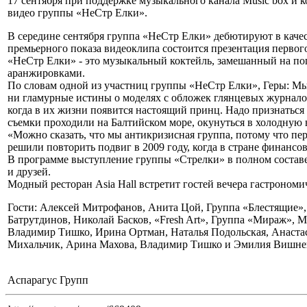
17 сентября при поддержке музыкального канала Music box и 
видео группы «НеСтр Елки».
В середине сентября группа «НеСтр Елки» дебютируют в качес
премьерного показа видеоклипа состоится презентация первог
«НеСтр Елки» - это музыкальный коктейль, замешанный на п
аранжировками.
По словам одной из участниц группы «НеСтр Елки», Геры: М
ни гламурные истины о моделях с обложек глянцевых журналов
когда в их жизни появится настоящий принц. Надо признаться 
съемки проходили на Балтийском море, окунуться в холодную 
«Можно сказать, что мы антикризисная группа, потому что пер
решили повторить подвиг в 2009 году, когда в стране финансов
В программе выступление группы «Стрелки» в полном составе
и друзей.
Модный ресторан Asia Hall встретит гостей вечера гастроном
Гости: Алексей Митрофанов, Анита Цой, Группа «Блестящие»,
Батрутдинов, Николай Басков, «Fresh Art», Группа «Мираж»,
Владимир Тишко, Ирина Ортман, Наталья Подольская, Анастас
Михальчик, Арина Махова, Владимир Тишко и Эмилия Вишневс
Аспарагус Групп