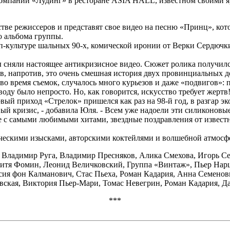
компании «Лудинг» в ресторане ASIA HALL, известном своими яр
тве режиссеров и представят свое видео на песню «Принц», кото
о альбома группы.
оп-культуре шальных 90-х, комической иронии от Верки Сердюч
ы сняли настоящее антикризисное видео. Сюжет ролика получи
, напротив, это очень смешная история двух провинциальных д
во время съемок, случалось много курьезов и даже «подвигов»:
воду было непросто. Но, как говорится, искусство требует жерт
вый приход «Стрелок» пришелся как раз на 98-й год, в разгар эк
ый кризис, - добавила Юля. - Всем уже надоели эти силиконовые
 с самыми любимыми хитами, звездные поздравления от известн
ическими изысками, авторскими коктейлями и волшебной атмосф
 Владимир Руга, Владимир Пресняков, Алика Смехова, Игорь Се
 Митя Фомин, Леонид Величковский, Группа «Винтаж», Пьер Нар
ия фон Калманович, Стас Пьеха, Роман Кадария, Анна Семенов
кая, Виктория Пьер-Мари, Томас Невегрин, Роман Кадария, Да
***