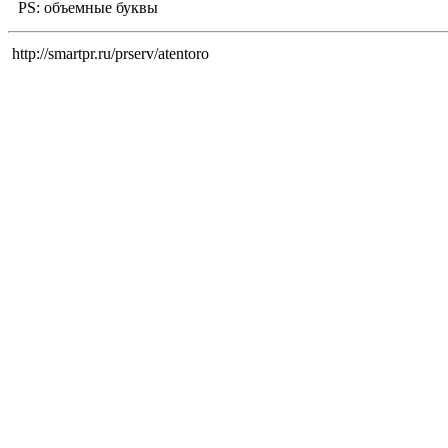
PS: объемные буквы
http://smartpr.ru/prserv/atentoro