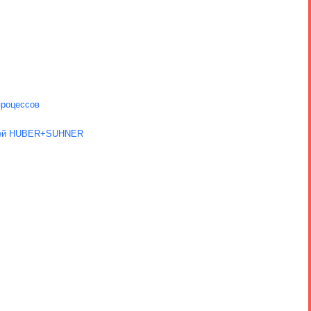
процессов
нией HUBER+SUHNER