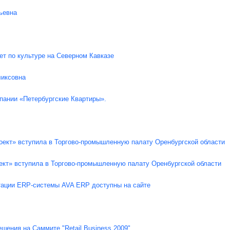
ьевна
т по культуре на Северном Кавказе
ликсовна
пании «Петербургские Квартиры».
оект» вступила в Торгово-промышленную палату Оренбургской области
ект» вступила в Торгово-промышленную палату Оренбургской области
нтации ERP-системы AVA ERP доступны на сайте
ения на Саммите "Retail Business 2009"