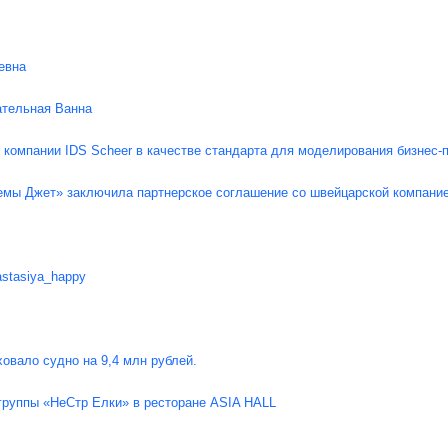
евна
ательная Ванна
S компании IDS Scheer в качестве стандарта для моделирования бизнес-
емы Джет» заключила партнерское соглашение со швейцарской компа
astasiya_happy
овало судно на 9,4 млн рублей.
группы «НеСтр Елки» в ресторане ASIA HALL