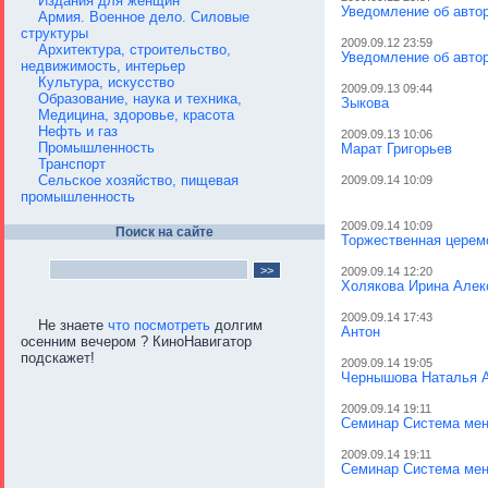
Издания для женщин
Уведомление об авто
Армия. Военное дело. Силовые
структуры
2009.09.12 23:59
Архитектура, строительство,
Уведомление об авто
недвижимость, интерьер
Культура, искусство
2009.09.13 09:44
Образование, наука и техника,
Зыкова
Медицина, здоровье, красота
Нефть и газ
2009.09.13 10:06
Промышленность
Марат Григорьев
Транспорт
Сельское хозяйство, пищевая
2009.09.14 10:09
промышленность
2009.09.14 10:09
Поиск на сайте
Торжественная церем
2009.09.14 12:20
Холякова Ирина Алек
2009.09.14 17:43
Не знаете
что посмотреть
долгим
Антон
осенним вечером ? КиноНавигатор
подскажет!
2009.09.14 19:05
Чернышова Наталья 
2009.09.14 19:11
Семинар Система мен
2009.09.14 19:11
Семинар Система мен