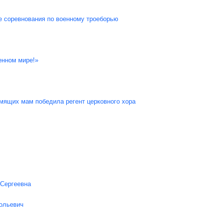
е соревнования по военному троеборью
енном мире!»
мящих мам победила регент церковного хора
 Сергеевна
ольевич