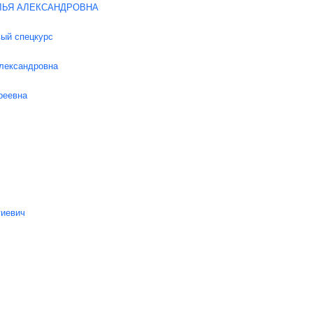
ЛЬЯ АЛЕКСАНДРОВНА
ый спецкурс
лександровна
реевна
гиевич