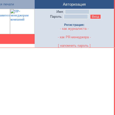
я печати
Авторизация
Имя:
Пароль:
Регистрация:
- как журналиста -
- как PR-менеджера -
[ напомнить пароль ]