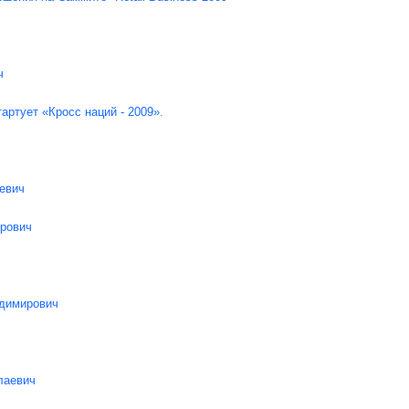
ч
тартует «Кросс наций - 2009».
евич
рович
адимирович
лаевич