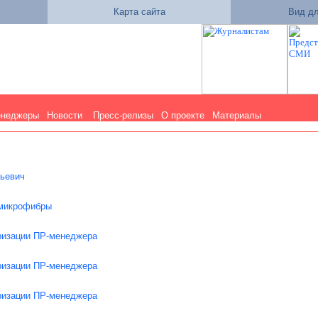
Карта сайта
Вид дл
енеджеры
Новости
Пресс-релизы
О проекте
Материалы
ньевич
 микрофибры
ризации ПР-менеджера
ризации ПР-менеджера
ризации ПР-менеджера