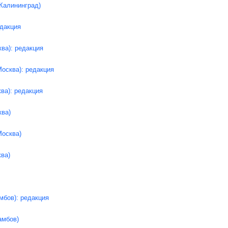
Калининград)
едакция
ва): редакция
Москва): редакция
ва): редакция
ква)
Москва)
ва)
мбов): редакция
амбов)