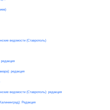
иев)
нские ведомости (Ставрополь)
 редакция
мара): редакция
я
нские ведомости (Ставрополь): редакция
Калининград): Редакция