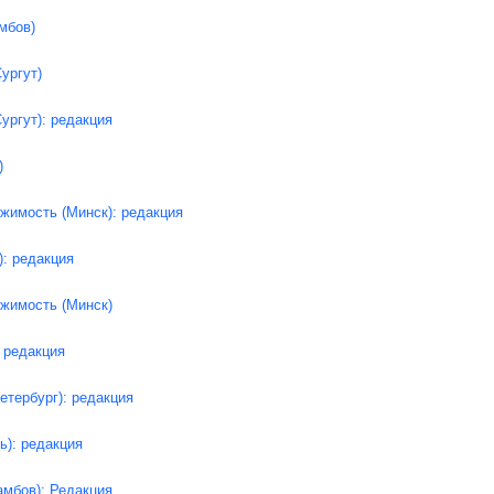
мбов)
ургут)
ургут): редакция
)
жимость (Минск): редакция
: редакция
ижимость (Минск)
: редакция
етербург): редакция
ь): редакция
амбов): Редакция