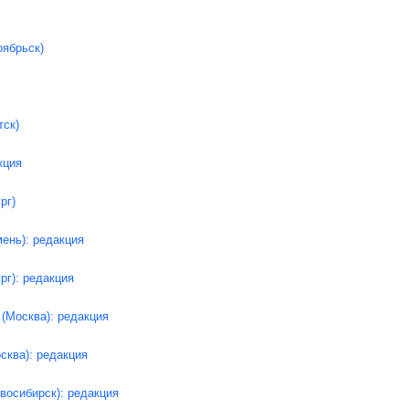
оябрьск)
тск)
кция
рг)
ень): редакция
рг): редакция
(Москва): редакция
сква): редакция
восибирск): редакция