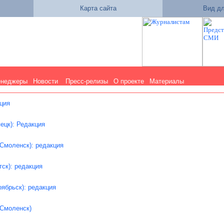
Карта сайта
Вид дл
енеджеры
Новости
Пресс-релизы
О проекте
Материалы
кция
ецк): Редакция
Смоленск): редакция
ск): редакция
ябрьск): редакция
(Смоленск)