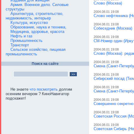
Издания для женщин
Слово (Москва)
Армия. Военное дело. Силовые
структуры
2004.08.01 19:08
Архитектура, строительство,
Слово нефтянника (Н
недвижимость, интерьер
Культура, искусство
2004.08.01 19:08
Образование, наука и техника,
Собеседник (Москва)
Медицина, здоровье, красота
Нефть и газ
2004.08.01 19:08
Промышленность
СМ-Номер один (Ирку
Транспорт
Сельское хозяйство, пищевая
2004.08.01 19:08
Слово (Москва): реда
промышленность
2004.08.01 19:08
Поиск на сайте
Смена (Санкт-Петербу
2004.08.01 19:08
Сибирский посад (Тюм
2004.08.01 19:08
Не знаете
что посмотреть
долгим
Смена (Санкт-Петербу
осенним вечером ? КиноНавигатор
подскажет!
2004.08.01 19:08
Совершенно секретно 
2004.08.01 19:08
Советская Россия (Мо
2004.08.01 19:08
Советская Сибирь (Но