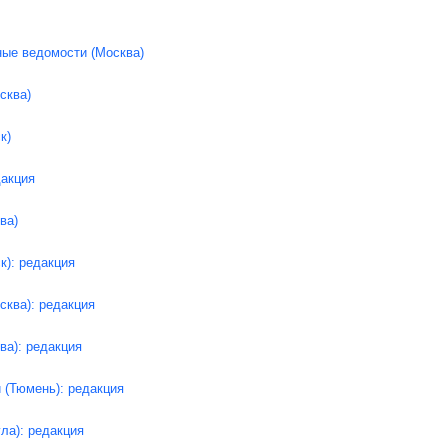
ные ведомости (Москва)
сква)
к)
дакция
ва)
к): редакция
сква): редакция
ва): редакция
 (Тюмень): редакция
ула): редакция