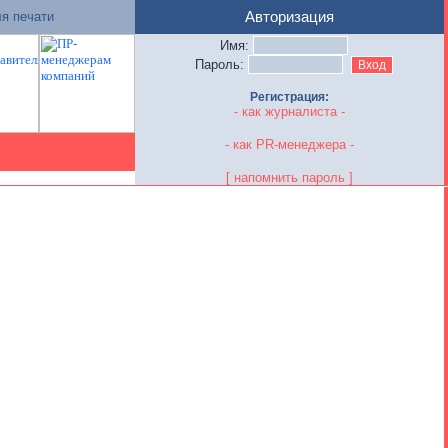
я печати
Авторизация
Имя:
Пароль:
Регистрация:
- как журналиста -
- как PR-менеджера -
[ напомнить пароль ]