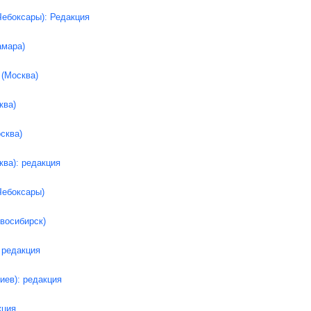
Чебоксары): Редакция
амара)
 (Москва)
ква)
сква)
ква): редакция
Чебоксары)
восибирск)
 редакция
иев): редакция
кция