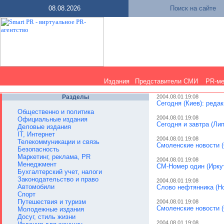
08.08.2026
Поиск на сайте
Издания
Представители СМИ
PR-м
Разделы
2004.08.01 19:08
Сегодня (Киев): реда
Общественно и политика
2004.08.01 19:08
Официальные издания
Сегодня и завтра (Лип
Деловые издания
IT, Интернет
2004.08.01 19:08
Телекоммуникации и связь
Смоленские новости (
Безопасность
Маркетинг, реклама, PR
2004.08.01 19:08
Менеджмент
СМ-Номер один (Иркут
Бухгалтерский учет, налоги
Законодательство и право
2004.08.01 19:08
Автомобили
Слово нефтянника (Но
Спорт
Путешествия и туризм
2004.08.01 19:08
Смоленские новости 
Молодежные издания
Досуг, стиль жизни
2004.08.01 19:08