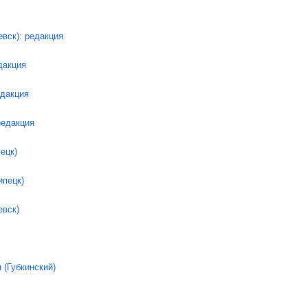
вск): редакция
дакция
едакция
редакция
ецк)
ипецк)
евск)
(Губкинский)