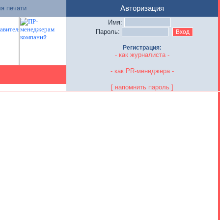
я печати
Авторизация
Имя:
Пароль:
Регистрация:
- как журналиста -
- как PR-менеджера -
[ напомнить пароль ]