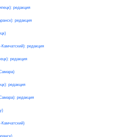
ипецк): редакция
аранск): редакция
цк)
-Камчатский): редакция
ецк): редакция
Самара)
цк): редакция
Самара): редакция
у)
-Камчатский)
аранск)