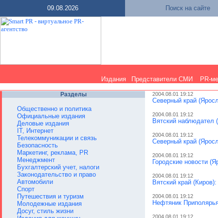
09.08.2026
Поиск на сайте
Издания
Представители СМИ
PR-м
Разделы
2004.08.01 19:12
Северный край (Ярос
Общественно и политика
2004.08.01 19:12
Официальные издания
Вятский наблюдател (
Деловые издания
IT, Интернет
2004.08.01 19:12
Телекоммуникации и связь
Северный край (Яросл
Безопасность
Маркетинг, реклама, PR
2004.08.01 19:12
Менеджмент
Городские новости (Я
Бухгалтерский учет, налоги
Законодательство и право
2004.08.01 19:12
Автомобили
Вятский край (Киров):
Спорт
Путешествия и туризм
2004.08.01 19:12
Нефтяник Приполярья 
Молодежные издания
Досуг, стиль жизни
2004.08.01 19:12