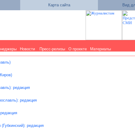
Карта сайта
Вид дл
енеджеры
Новости
Пресс-релизы
О проекте
Материалы
лавль)
Киров)
авль): редакция
рославль): редакция
 редакция
(Губкинский): редакция