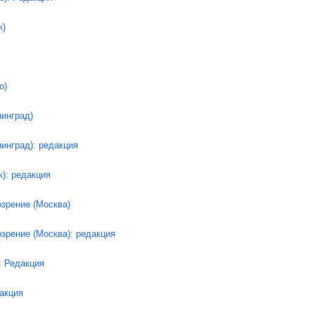
к)
о)
инград)
инград): редакция
к): редакция
зрение (Москва)
зрение (Москва): редакция
: Редакция
акция