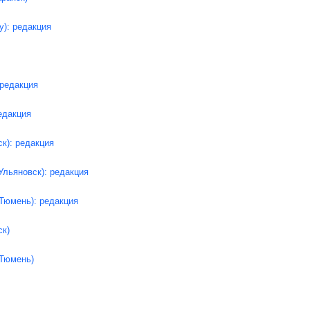
у): редакция
 редакция
едакция
ск): редакция
Ульяновск): редакция
Тюмень): редакция
ск)
(Тюмень)