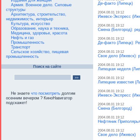
Издания для женщин
Де-факто (Липецк)
Армия. Военное дело. Силовые
структуры
2004.08.01 19:12
Архитектура, строительство,
Ижевск-Экспресс (Иже
недвижимость, интерьер
Культура, искусство
2004.08.01 19:12
Образование, наука и техника,
Смена (Белгород): ре
Медицина, здоровье, красота
Нефть и газ
2004.08.01 19:12
Промышленность
Де-факто (Липецк): Р
Транспорт
Сельское хозяйство, пищевая
2004.08.01 19:12
Свое дело (Ижевск): 
промышленность
2004.08.01 19:12
Поиск на сайте
Липецкая неделя (Лип
2004.08.01 19:12
Липецкие известия (Л
2004.08.01 19:12
Не знаете
что посмотреть
долгим
Ижевск-Экспресс (Иж
осенним вечером ? КиноНавигатор
подскажет!
2004.08.01 19:12
Смена (Белгород)
2004.08.01 19:12
Нефтяник Приполярья 
2004.08.01 19:12
Свое дело (Ижевск)