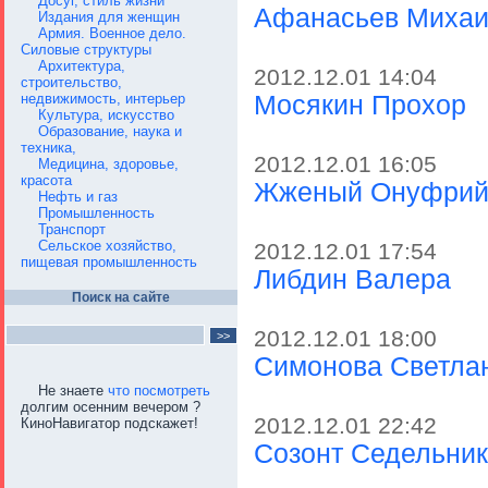
Досуг, стиль жизни
Афанасьев Миха
Издания для женщин
Армия. Военное дело.
Силовые структуры
Архитектура,
2012.12.01 14:04
строительство,
недвижимость, интерьер
Мосякин Прохор
Культура, искусство
Образование, наука и
техника,
2012.12.01 16:05
Медицина, здоровье,
красота
Жженый Онуфри
Нефть и газ
Промышленность
Транспорт
Сельское хозяйство,
2012.12.01 17:54
пищевая промышленность
Либдин Валера
Поиск на сайте
2012.12.01 18:00
Симонова Светла
Не знаете
что посмотреть
долгим осенним вечером ?
2012.12.01 22:42
КиноНавигатор подскажет!
Созонт Седельни