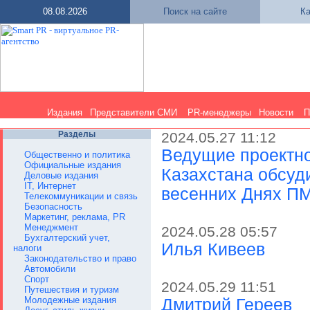
08.08.2026
Поиск на сайте
Ка
Издания
Представители СМИ
PR-менеджеры
Новости
П
Разделы
2024.05.27 11:12
Ведущие проектн
Общественно и политика
Официальные издания
Казахстана обсуд
Деловые издания
IT, Интернет
весенних Днях П
Телекоммуникации и связь
Безопасность
Маркетинг, реклама, PR
Менеджмент
2024.05.28 05:57
Бухгалтерский учет,
Илья Кивеев
налоги
Законодательство и право
Автомобили
Спорт
2024.05.29 11:51
Путешествия и туризм
Молодежные издания
Дмитрий Гереев