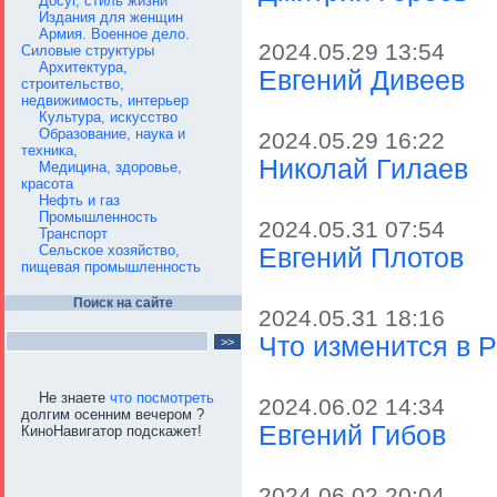
Досуг, стиль жизни
Издания для женщин
Армия. Военное дело.
2024.05.29 13:54
Силовые структуры
Архитектура,
Евгений Дивеев
строительство,
недвижимость, интерьер
Культура, искусство
Образование, наука и
2024.05.29 16:22
техника,
Николай Гилаев
Медицина, здоровье,
красота
Нефть и газ
Промышленность
2024.05.31 07:54
Транспорт
Сельское хозяйство,
Евгений Плотов
пищевая промышленность
Поиск на сайте
2024.05.31 18:16
Что изменится в Р
Не знаете
что посмотреть
2024.06.02 14:34
долгим осенним вечером ?
Евгений Гибов
КиноНавигатор подскажет!
2024.06.02 20:04