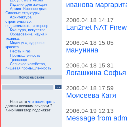
Досуг, стиль жизни
иванова маргарит
Издания для женщин
Армия. Военное дело.
Силовые структуры
Архитектура,
2006.04.18 14:17
строительство,
недвижимость, интерьер
Lan2net NAT Firew
Культура, искусство
Образование, наука и
техника,
2006.04.18 15:05
Медицина, здоровье,
красота
манунина
Нефть и газ
Промышленность
Транспорт
Сельское хозяйство,
2006.04.18 15:31
пищевая промышленность
Логашкина Софья
Поиск на сайте
2006.04.18 17:59
Моисеева Катя
Не знаете
что посмотреть
долгим осенним вечером ?
2006.04.19 12:13
КиноНавигатор подскажет!
Message from adm