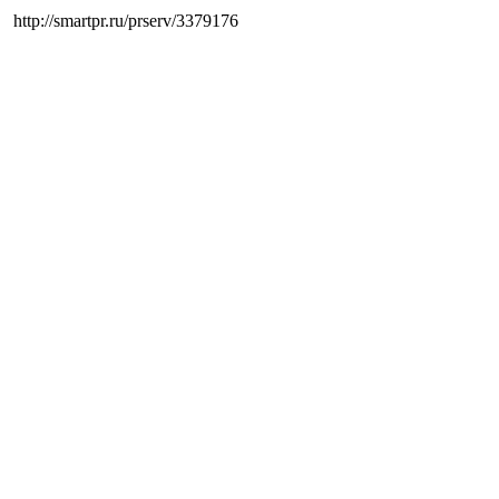
http://smartpr.ru/prserv/3379176