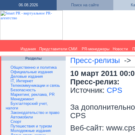
06.08.2026
Поиск на сайте
Ка
Издания
Представители СМИ
PR-менеджеры
Новости
П
Разделы
Пресс-релизы
-
Общественно и политика
10 март 2011 00:
Официальные издания
Деловые издания
Пресс-релиз:
IT, Интернет
Телекоммуникации и связь
Источник:
CPS
Безопасность
Маркетинг, реклама, PR
Менеджмент
Бухгалтерский учет,
За дополнительн
налоги
Законодательство и право
CPS
Автомобили
Спорт
Путешествия и туризм
Веб-сайт: www.cps
Молодежные издания