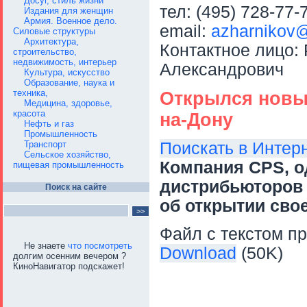
Досуг, стиль жизни
тел: (495) 728-77-
Издания для женщин
Армия. Военное дело.
email:
azharnikov
Силовые структуры
Архитектура,
Контактное лицо:
строительство,
недвижимость, интерьер
Александрович
Культура, искусство
Образование, наука и
техника,
Открылся новый
Медицина, здоровье,
красота
на-Дону
Нефть и газ
Промышленность
Поискать в Интер
Транспорт
Сельское хозяйство,
Компания CPS, о
пищевая промышленность
дистрибьюторов 
Поиск на сайте
об открытии свое
Файл с текстом пр
Не знаете
что посмотреть
Download
(50K)
долгим осенним вечером ?
КиноНавигатор подскажет!