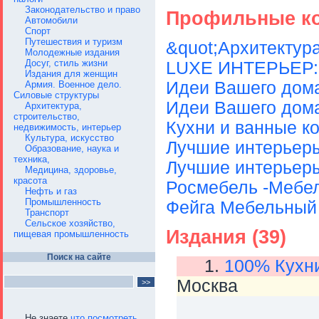
Законодательство и право
Профильные ко
Автомобили
Спорт
Путешествия и туризм
&quot;Архитектур
Молодежные издания
Досуг, стиль жизни
LUXE ИНТЕРЬЕР:
Издания для женщин
Идеи Вашего дома
Армия. Военное дело.
Силовые структуры
Идеи Вашего дома
Архитектура,
строительство,
Кухни и ванные ко
недвижимость, интерьер
Культура, искусство
Лучшие интерьеры
Образование, наука и
техника,
Лучшие интерьер
Медицина, здоровье,
красота
Росмебель -Мебел
Нефть и газ
Промышленность
Фейга Мебельный 
Транспорт
Сельское хозяйство,
Издания (39)
пищевая промышленность
Поиск на сайте
1.
100% Кухн
Москва
Не знаете
что посмотреть