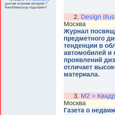
долгим осенним вечером ?
КиноНавигатор подскажет!
2.
Design illus
Москва
Журнал посвящ
предметного ди
тенденции в об
автомобилей и 
проявлений диз
отличает высок
материала.
3.
M2 = Квад
Москва
Газета о недви