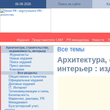
06.08.2026
Поиск на сайте
Ка
Издания
Представители СМИ
PR-менеджеры
Новости
П
Архитектура, строительство,
Все темы
недвижимость, интерьер
Журналисты
Архитектура,
Новые издания
Поиск изданий
Пресс-релизы
интерьер : и
Компании
Все разделы
Общественно и политика
Официальные издания
Деловые издания
IT, Интернет
Телекоммуникации и связь
Безопасность
Маркетинг, реклама, PR
Менеджмент
Бухгалтерский учет,
налоги