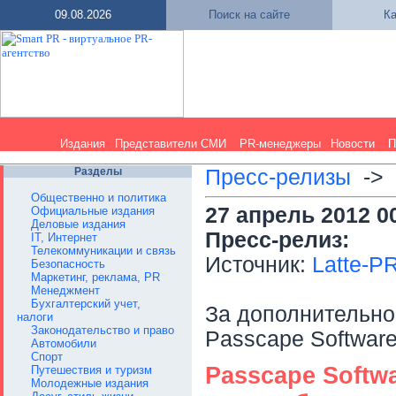
09.08.2026
Поиск на сайте
Ка
Издания
Представители СМИ
PR-менеджеры
Новости
П
Разделы
Пресс-релизы
->
Общественно и политика
27 апрель 2012 0
Официальные издания
Деловые издания
Пресс-релиз:
IT, Интернет
Телекоммуникации и связь
Источник:
Latte-P
Безопасность
Маркетинг, реклама, PR
Менеджмент
Бухгалтерский учет,
За дополнительн
налоги
Законодательство и право
Passcape Software
Автомобили
Спорт
Passcape Softw
Путешествия и туризм
Молодежные издания