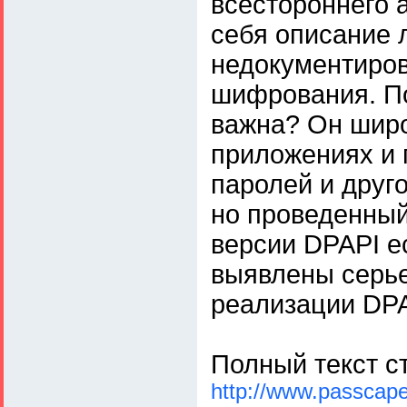
всестороннего 
себя описание л
недокументиров
шифрования. По
важна? Он широ
приложениях и
паролей и друг
но проведенный
версии DPAPI е
выявлены серье
реализации DPA
Полный текст с
http://www.passcap