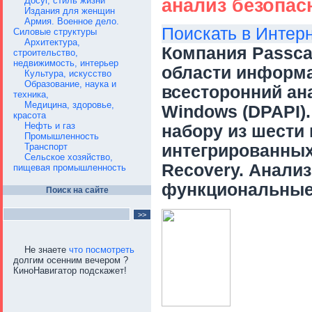
анализ безопас
Досуг, стиль жизни
Издания для женщин
Армия. Военное дело.
Поискать в Интер
Силовые структуры
Архитектура,
Компания Passca
строительство,
недвижимость, интерьер
области информа
Культура, искусство
Образование, наука и
всесторонний ан
техника,
Медицина, здоровье,
Windows (DPAPI)
красота
Нефть и газ
набору из шести
Промышленность
Транспорт
интегрированных
Сельское хозяйство,
Recovery. Анали
пищевая промышленность
функциональные 
Поиск на сайте
Не знаете
что посмотреть
долгим осенним вечером ?
КиноНавигатор подскажет!