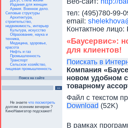
Веб-сайт:
http://ba
Досуг, стиль жизни
Издания для женщин
Армия. Военное дело.
тел: (495)780-99-0
Силовые структуры
Архитектура,
email:
shelekhova
строительство,
недвижимость, интерьер
Контактное лицо
Культура, искусство
Образование, наука и
техника,
«Баусервис»: н
Медицина, здоровье,
красота
для клиентов!
Нефть и газ
Промышленность
Поискать в Интер
Транспорт
Сельское хозяйство,
Компания «Баусе
пищевая промышленность
новом удобном 
Поиск на сайте
товарному ассор
Файл с текстом пр
Не знаете
что посмотреть
Download
(52K)
долгим осенним вечером ?
КиноНавигатор подскажет!
В рамках програм