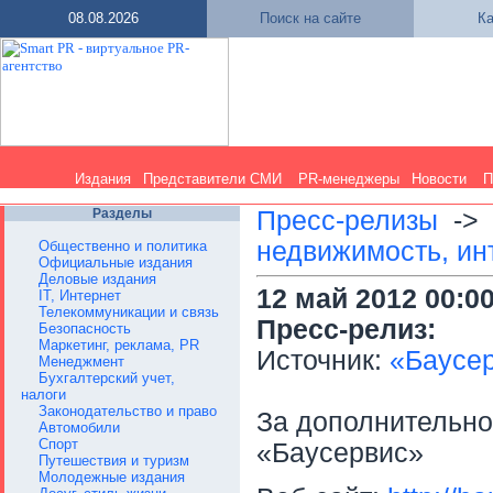
08.08.2026
Поиск на сайте
Ка
Издания
Представители СМИ
PR-менеджеры
Новости
П
Разделы
Пресс-релизы
-
недвижимость, ин
Общественно и политика
Официальные издания
Деловые издания
12 май 2012 00:0
IT, Интернет
Телекоммуникации и связь
Пресс-релиз:
Безопасность
Маркетинг, реклама, PR
Источник:
«Баусе
Менеджмент
Бухгалтерский учет,
налоги
Законодательство и право
За дополнительн
Автомобили
Спорт
«Баусервис»
Путешествия и туризм
Молодежные издания