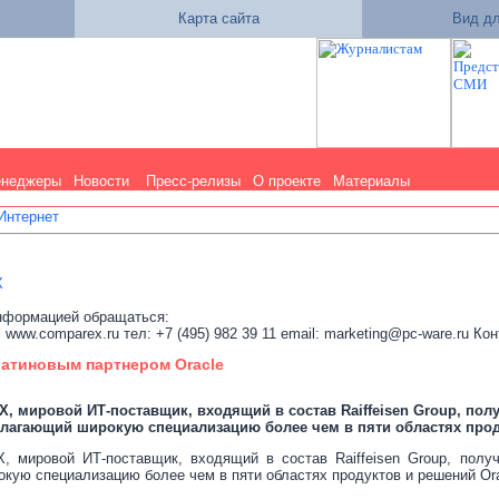
Карта сайта
Вид дл
енеджеры
Новости
Пресс-релизы
О проекте
Материалы
 Интернет
X
нформацией обращаться:
ww.comparex.ru тел: +7 (495) 982 39 11 email: marketing@pc-ware.ru Ко
атиновым партнером Oracle
мировой ИТ-поставщик, входящий в состав Raiffeisen Group, получ
олагающий широкую специализацию более чем в пяти областях прод
мировой ИТ-поставщик, входящий в состав Raiffeisen Group, получил
кую специализацию более чем в пяти областях продуктов и решений Ora