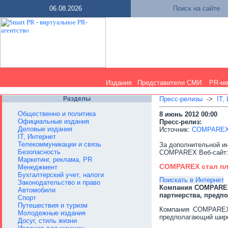
06.08.2026
Поиск на сайте
Издания
Представители СМИ
PR-м
Разделы
Пресс-релизы
->
IT,
Общественно и политика
8 июнь 2012 00:00
Официальные издания
Пресс-релиз:
Деловые издания
Источник:
COMPARE
IT, Интернет
Телекоммуникации и связь
За дополнительной и
Безопасность
COMPAREX Веб-сайт: w
Маркетинг, реклама, PR
COMPAREX стал пл
Менеджмент
Бухгалтерский учет, налоги
Поискать в Интернет
Законодательство и право
Компания COMPAREX, 
Автомобили
партнерства, предп
Спорт
Путешествия и туризм
Компания COMPAREX, 
Молодежные издания
предполагающий широ
Досуг, стиль жизни