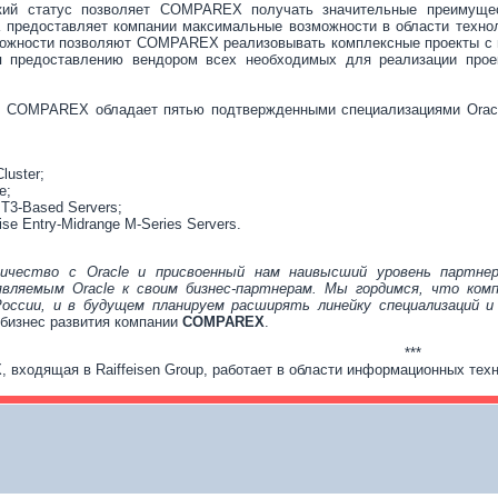
кий статус позволяет COMPAREX получать значительные преимущест
а предоставляет компании максимальные возможности в области технол
ожности позволяют COMPAREX реализовывать комплексные проекты с га
ря предоставлению вендором всех необходимых для реализации про
 COMPAREX обладает пятью подтвержденными специализациями Oracle
Cluster;
e;
T3-Based Servers;
se Entry-Midrange M-Series Servers.
ичество с Oracle и присвоенный нам наивысший уровень партне
являемым Oracle к своим бизнес-партнерам. Мы гордимся, что ко
России, и в будущем планируем расширять линейку специализаций 
 бизнес развития компании
COMPAREX
.
***
входящая в Raiffeisen Group, работает в области информационных тех