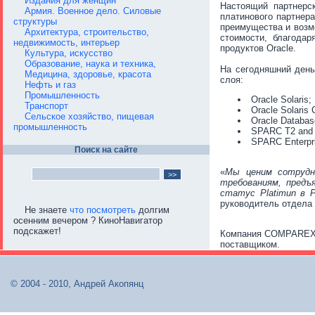
Издания для женщин
Настоящий партнерс
Армия. Военное дело. Силовые
платинового партнер
структуры
преимущества и возм
Архитектура, строительство,
стоимости, благода
недвижимость, интерьер
продуктов Oracle.
Культура, искусство
Образование, наука и техника,
На сегодняшний день
Медицина, здоровье, красота
слоя:
Нефть и газ
Промышленность
Oracle Solaris;
Транспорт
Oracle Solaris 
Сельское хозяйство, пищевая
Oracle Databas
промышленность
SPARC T2 and 
SPARC Enterpri
Поиск на сайте
«
Мы ценим сотрудн
требованиям, предъ
статус Platimun в 
руководитель отдела
Не знаете
что посмотреть
долгим
осенним вечером ? КиноНавигатор
подскажет!
Компания COMPAREX, 
поставщиком.
© 2004 - 2010, Андрей Акопянц