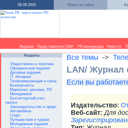
08.08.2026
Поиск на сайте
Ка
Издания
Представители СМИ
PR-менеджеры
Новости
П
Разделы
Все темы
->
Теле
Общественно и политика
LAN/ Журнал 
Официальные издания
Деловые издания
IT, Интернет
Если вы работаете
Телекоммуникации и связь
Безопасность
Маркетинг, реклама, PR
Менеджмент
Бухгалтерский учет,
налоги
Издательство:
О
Законодательство и право
Автомобили
Веб-сайт:
Для до
Спорт
Зарегистрирован
Путешествия и туризм
Молодежные издания
Тип:
Журнал