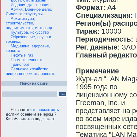
Досуг, стиль жизни
Издания для женщин
Формат:
A4
Армия. Военное дело.
Специализация:
Силовые структуры
Архитектура,
Регион(ы) распр
строительство,
недвижимость, интерьер
Тираж:
10000
Культура, искусство
Образование, наука и
Периодичность:
Е
техника,
Рег. данные:
ЗАО 
Медицина, здоровье,
красота
Главный редакто
Нефть и газ
Промышленность
Транспорт
Сельское хозяйство,
Примечание
пищевая промышленность
Журнал "LAN Maga
Поиск на сайте
1995 года по
лицензионному сог
Freeman, Inc. и
представляет на 
Не знаете
что посмотреть
долгим осенним вечером ?
во всем мире изда
КиноНавигатор подскажет!
посвященных сет
Тематика "LAN Ma