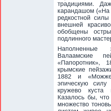
традициями. Да
карандашом («На 
редкостной силы 
внешней красив
обобщены остр
подлинного масте
Наполненные з
Валаамские п
«Папоротник», 
крымские пейзажи
1882 и «Можже
эпическую силу
кружево куста 
Казалось бы, что
множество тоновы