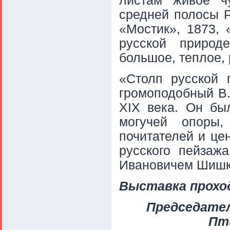
листам живое ч
средней полосы Р
«Мостик», 1873, 
русской природ
большое, теплое, 
«Столп русской 
громоподобный В.А
XIX века. Он был
могучей опоры,
почитателей и це
русского пейзаж
Ивановичем Шиш
Выставка прохо
Председател
Пт