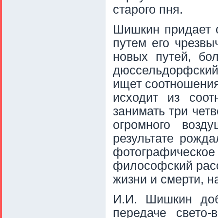
старого пня.
Шишкин придает о
путем его чрезвы
новых путей, бо
дюссельдорфский
ищет соотношения
исходит из соот
занимать три чет
огромного возд
результате рожд
фотографическое 
философский расск
жизни и смерти, н
И.И. Шишкин доб
передаче свето-