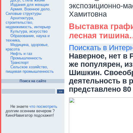
Досуг, стиль жизни
экспозиционно-ма
Издания для женщин
Армия. Военное дело.
Хамитовна
Силовые структуры
Архитектура,
строительство,
Выставка граф
недвижимость, интерьер
Культура, искусство
лесная тишина
Образование, наука и
техника,
Медицина, здоровье,
Поискать в Интер
красота
Нефть и газ
Наверное, нет в 
Промышленность
Транспорт
же популярен, и
Сельское хозяйство,
Шишкин. Своеобр
пищевая промышленность
деятельность в 
Поиск на сайте
представлено 80
Не знаете
что посмотреть
долгим осенним вечером ?
КиноНавигатор подскажет!