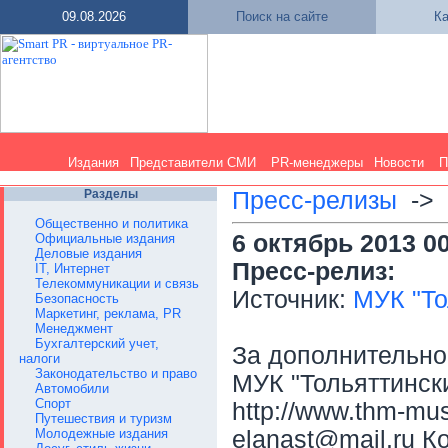
09.08.2026
Поиск на сайте
Ка
Издания
Представители СМИ
PR-менеджеры
Новости
П
Разделы
Пресс-релизы
->
Общественно и политика
6 октябрь 2013 0
Официальные издания
Деловые издания
Пресс-релиз:
IT, Интернет
Телекоммуникации и связь
Источник:
МУК "То
Безопасность
Маркетинг, реклама, PR
Менеджмент
Бухгалтерский учет,
За дополнительн
налоги
Законодательство и право
МУК "Тольяттинск
Автомобили
Спорт
http://www.thm-mu
Путешествия и туризм
Молодежные издания
elanast@mail.ru 