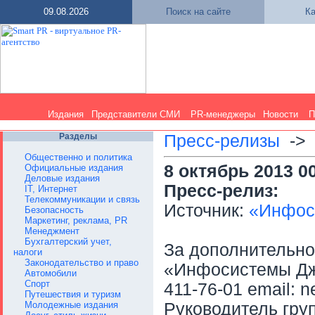
09.08.2026
Поиск на сайте
Ка
Издания
Представители СМИ
PR-менеджеры
Новости
П
Разделы
Пресс-релизы
-
Общественно и политика
8 октябрь 2013 0
Официальные издания
Деловые издания
Пресс-релиз:
IT, Интернет
Телекоммуникации и связь
Источник:
«Инфос
Безопасность
Маркетинг, реклама, PR
Менеджмент
Бухгалтерский учет,
За дополнительн
налоги
Законодательство и право
«Инфосистемы Джет
Автомобили
Спорт
411-76-01 email: 
Путешествия и туризм
Молодежные издания
Руководитель гру