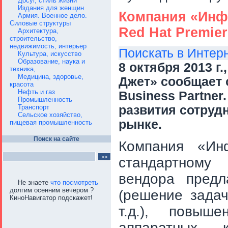
Досуг, стиль жизни
Издания для женщин
Компания «Инф
Армия. Военное дело.
Силовые структуры
Red Hat Premier
Архитектура,
строительство,
недвижимость, интерьер
Поискать в Интер
Культура, искусство
Образование, наука и
8 октября 2013 г
техника,
Медицина, здоровье,
Джет» сообщает о
красота
Нефть и газ
Business Partne
Промышленность
Транспорт
развития сотруд
Сельское хозяйство,
рынке.
пищевая промышленность
Поиск на сайте
Компания «Ин
стандартному 
вендора предла
Не знаете
что посмотреть
долгим осенним вечером ?
(решение зада
КиноНавигатор подскажет!
т.д.),
повышен
аппаратных к