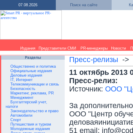
07.08.2026
Поиск на сайте
Ка
Издания
Представители СМИ
PR-менеджеры
Новости
П
Разделы
Пресс-релизы
-
Общественно и политика
11 октябрь 2013 
Официальные издания
Деловые издания
Пресс-релиз:
IT, Интернет
Телекоммуникации и связь
Источник:
ООО "Це
Безопасность
Маркетинг, реклама, PR
Менеджмент
Бухгалтерский учет,
За дополнительн
налоги
Законодательство и право
ООО "Центр обуче
Автомобили
Спорт
деловаяинициатива
Путешествия и туризм
Молодежные издания
51 email: info@co