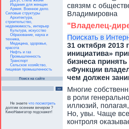
Досуг, стиль жизни
связям с обществ
Издания для женщин
Армия. Военное дело.
Владимировна
Силовые структуры
Архитектура,
строительство,
"Владелец-дире
недвижимость, интерьер
Культура, искусство
Образование, наука и
Поискать в Интер
техника,
Медицина, здоровье,
31 октября 2013
красота
инициатива» при
Нефть и газ
Промышленность
бизнеса принять
Транспорт
Сельское хозяйство,
«Функции владел
пищевая промышленность
чем должен зани
Поиск на сайте
Многие собствен
в роли генерально
Не знаете
что посмотреть
иллюзий, полагая,
долгим осенним вечером ?
КиноНавигатор подскажет!
Но, увы. Чаще вс
контроля оказыва