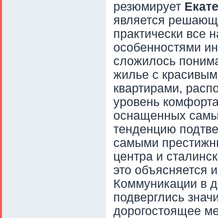
резюмирует
Екат
является решающ
практически все 
особенностями и
сложилось пониман
жилье с красивы
квартирами, расп
уровень комфорта
оснащенных самы
тенденцию подтве
самыми престижны
центра и сталинс
это объясняется 
Коммуникации в д
подверглись знач
дорогостоящее м