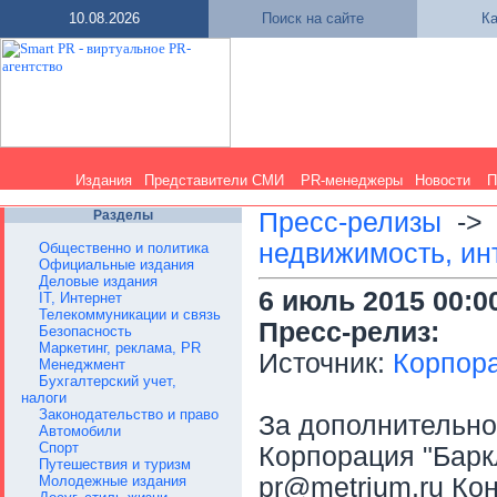
10.08.2026
Поиск на сайте
Ка
Издания
Представители СМИ
PR-менеджеры
Новости
П
Разделы
Пресс-релизы
-
недвижимость, ин
Общественно и политика
Официальные издания
Деловые издания
6 июль 2015 00:0
IT, Интернет
Телекоммуникации и связь
Пресс-релиз:
Безопасность
Маркетинг, реклама, PR
Источник:
Корпора
Менеджмент
Бухгалтерский учет,
налоги
Законодательство и право
За дополнительн
Автомобили
Спорт
Корпорация "Баркли
Путешествия и туризм
Молодежные издания
pr@metrium.ru Кон