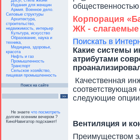
Досуг, стиль жизни
общественностью
Издания для женщин
Армия. Военное дело.
Силовые структуры
Корпорация «Б
Архитектура,
строительство,
ЖК - слагаемы
недвижимость, интерьер
Культура, искусство
Образование, наука и
Поискать в Интер
техника,
Медицина, здоровье,
Какие системы 
красота
Нефть и газ
атрибутами совр
Промышленность
Транспорт
проанализировал
Сельское хозяйство,
пищевая промышленность
Качественная инж
Поиск на сайте
соответствующая 
следующие опции
Не знаете
что посмотреть
долгим осенним вечером ?
КиноНавигатор подскажет!
Вентиляция и к
Преимуществом э