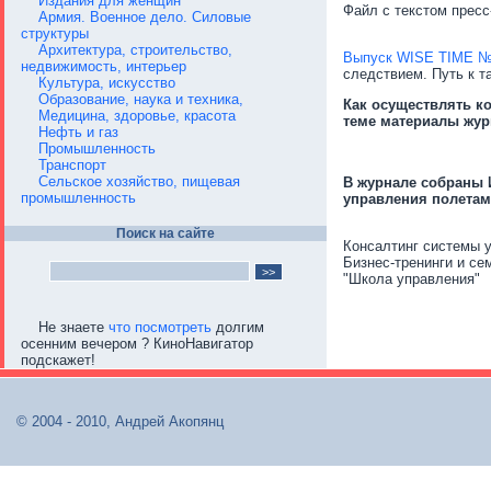
Издания для женщин
Файл с текстом пресс
Армия. Военное дело. Силовые
структуры
Архитектура, строительство,
Выпуск WISE TIME 
недвижимость, интерьер
следствием. Путь к т
Культура, искусство
Образование, наука и техника,
Как осуществлять ко
Медицина, здоровье, красота
теме материалы жур
Нефть и газ
Промышленность
Транспорт
Сельское хозяйство, пищевая
В журнале собраны 
промышленность
управления полетам
Поиск на сайте
Консалтинг системы 
Бизнес-тренинги и се
"Школа управления"
Не знаете
что посмотреть
долгим
осенним вечером ? КиноНавигатор
подскажет!
© 2004 - 2010, Андрей Акопянц