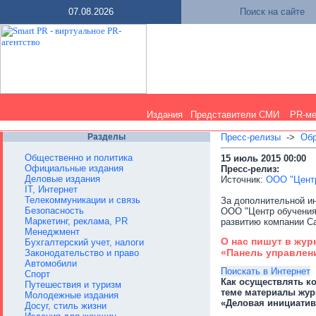
07.08.2026
Поиск на сайте
Издания
Представители СМИ
PR-м
Разделы
Пресс-релизы
->
Обр
Общественно и политика
15 июль 2015 00:00
Официальные издания
Пресс-релиз:
Деловые издания
Источник:
ООО "Центр
IT, Интернет
Телекоммуникации и связь
За дополнительной и
Безопасность
ООО "Центр обучения "
Маркетинг, реклама, PR
развитию компании С
Менеджмент
О нас пишут в жур
Бухгалтерский учет, налоги
«Панель управлен
Законодательство и право
Автомобили
Поискать в Интернет
Спорт
Как осуществлять ко
Путешествия и туризм
теме материалы жур
Молодежные издания
«Деловая инициатив
Досуг, стиль жизни