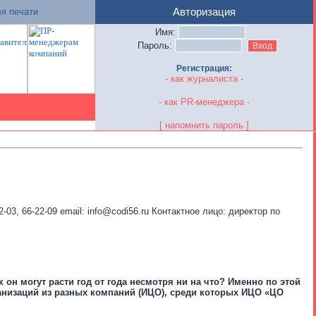
я печати
Авторизация
Имя:
Пароль:
Регистрация:
- как журналиста -
- как PR-менеджера -
[ напомнить пароль ]
3, 66-22-09 email: info@codi56.ru Контактное лицо: директор по
он могут расти год от года несмотря ни на что? Именно по этой
низаций из разных компаний (ИЦО), среди которых ИЦО «ЦО