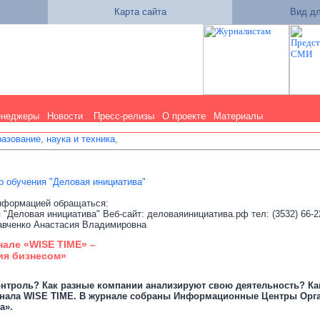
Карта сайта
Вид дл
енеджеры
Новости
Пресс-релизы
О проекте
Материалы
азование, наука и техника,
 обучения "Деловая инициатива"
нформацией обращаться:
Деловая инициатива" Веб-сайт: деловаяинициатива.рф тел: (3532) 66-22-0
авченко Анастасия Владимировна
нале «WISE TIME» –
ия бизнесом»
нтроль? Как разные компании анализируют свою деятельность? Как 
нала WISE TIME. В журнале собраны Информационные Центры Орга
а».