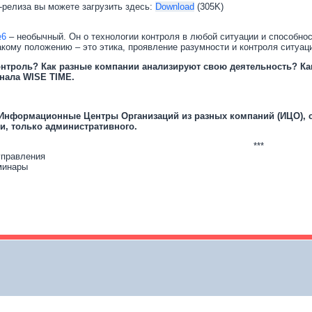
-релиза вы можете загрузить здесь:
Download
(305K)
№6
– необычный. Он о технологии контроля в любой ситуации и способност
акому положению – это этика, проявление разумности и контроля ситуац
нтроль? Как разные компании анализируют свою деятельность? Как 
нала WISE TIME.
Информационные Центры Организаций из разных компаний (ИЦО), 
и, только административного.
***
управления
минары