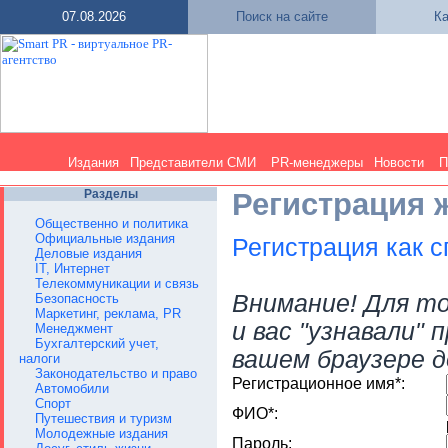
07.08.2026
Поиск на сайте
Ка
Издания
Представители СМИ
PR-менеджеры
Новости
П
Разделы
Регистрация 
Общественно и политика
Официальные издания
Регистрация как 
Деловые издания
IT, Интернет
Телекоммуникации и связь
Внимание! Для т
Безопасность
Маркетинг, реклама, PR
и вас "узнавали" 
Менеджмент
Бухгалтерский учет,
вашем браузере д
налоги
Законодательство и право
Регистрационное имя*:
Автомобили
Спорт
ФИО*:
Путешествия и туризм
Молодежные издания
Пароль: