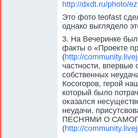
http://dxdt.ru/photo
Это фото teofast сде
однако выглядело эт
3. На Вечеринке бы
факты о «Проекте пр
(
http://community.liv
частности, впервые 
собственных неудача
Косогоров, герой на
который было потраче
оказался несуществ
неудачи, присутсв
ПЕСНЯМИ О САМОГ
(
http://community.liv