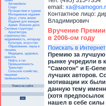
тел: (495) 315-7354
право
Автомобили
email:
xa@samogon.r
Спорт
Путешествия и туризм
Контактное лицо: д
Молодежные издания
Досуг, стиль жизни
Владимирович
Издания для женщин
Армия. Военное дело.
Силовые структуры
Вручение Премии
Архитектура,
строительство,
в 2006-ом году
недвижимость, интерьер
Культура, искусство
Поискать в Интернет
Образование, наука и
техника,
Премию за лучшую 
Медицина, здоровье,
красота
рынке учредили в к
Нефть и газ
Промышленность
"Самогон" и E-Gener
Транспорт
Сельское хозяйство,
лучших авторов. Со
пищевая
промышленность
мотивации их были
Поиск на сайте
данную тему именн
(хотя предпосылок б
нашел в себе силы