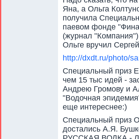
Яна, а Ольга Колтуно
получила Специальн
паевом фонде "Финам
(журнал "Компания")
Ольге вручил Серге
http://dxdt.ru/photo/
Специальный приз E-G
чем 15 тыс идей - з
Андрею Громову и А
"Водочная эпидемия"
еще интереснее:)
Cпециальный приз ОО
достались А.Я. Буш
РУССКАЯ ВОДКА - ЛЕ