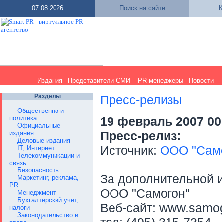
07.08.2026
Поиск на сайте
К
Издания
Представители СМИ
PR-менеджеры
Новости
Разделы
Пресс-релизы
Общественно и
политика
19 февраль 2007 00
Официальные
Пресс-релиз:
издания
Деловые издания
Источник:
ООО "Сам
IT, Интернет
Телекоммуникации и
связь
Безопасность
За дополнительной 
Маркетинг, реклама,
PR
ООО "Самогон"
Менеджмент
Бухгалтерский учет,
Веб-сайт: www.samo
налоги
Законодательство и