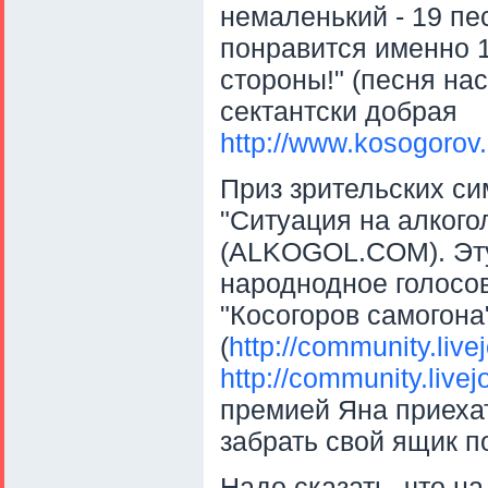
немаленький - 19 пе
понравится именно 1
стороны!" (песня на
сектантски добрая
http://www.kosogoro
Приз зрительских си
"Ситуация на алкого
(ALKOGOL.COM). Эту
народнодное голосов
"Косогоров самогона
(
http://community.liv
http://community.live
премией Яна приехат
забрать свой ящик п
Надо сказать, что н