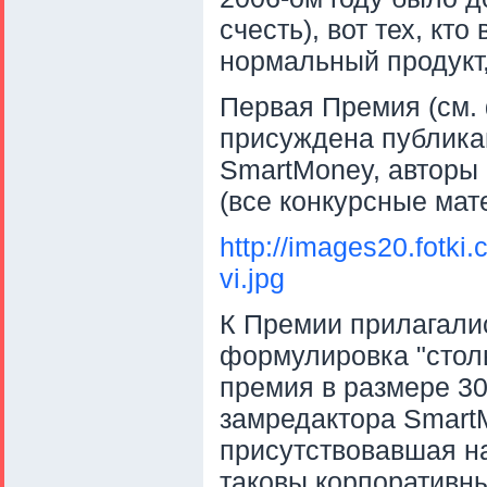
счесть), вот тех, кт
нормальный продукт
Первая Премия (см. 
присуждена публика
SmartMoney, авторы
(все конкурсные мат
http://images20.fotk
vi.jpg
К Премии прилагалис
формулировка "столь
премия в размере 3
замредактора SmartM
присутствовавшая н
таковы корпоративн