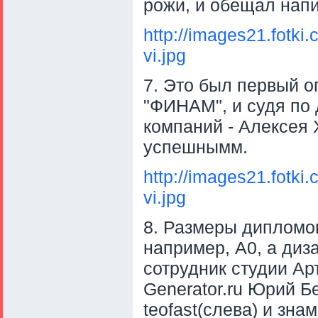
рожи, и обещал напи
http://images21.fotk
vi.jpg
7. Это был первый о
"ФИНАМ", и судя по 
компаний - Алексея 
успешнымм.
http://images21.fotk
vi.jpg
8. Размеры дипломо
например, А0, а ди
сотрудник студии Ар
Generator.ru Юрий Б
teofast(слева) и зн