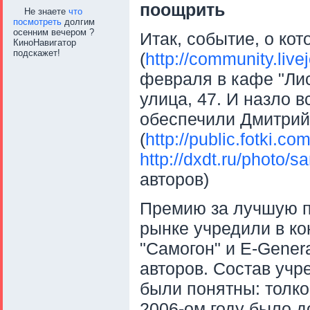
поощрить
Не знаете
что
посмотреть
долгим
осенним вечером ?
Итак, событие, о кот
КиноНавигатор
подскажет!
(
http://community.liv
февраля в кафе "Лис
улица, 47. И назло 
обеспечили Дмитрий
(
http://public.fotki.c
http://dxdt.ru/photo/
авторов)
Премию за лучшую п
рынке учредили в ко
"Самогон" и E-Genera
авторов. Состав учр
были понятны: толк
2006-ом году было д