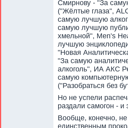
Смирнову - "За с
("Жёлтые глаза", A
самую лучшую алког
самую лучшую публик
хмельной", Men's He
лучшую энциклопед
"Новая Аналитическ
"За самую аналитич
алкоголь", ИА АКС Р
самую компьютерную
("Разобраться без б
Но не успели распеч
раздали самогон - и 
Вообще, конечно, не
единственным проко