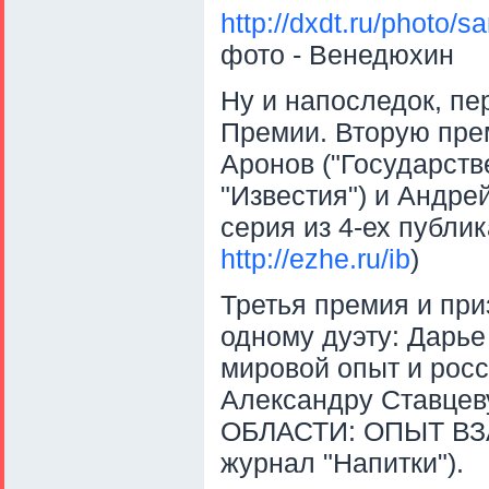
http://dxdt.ru/photo/
фото - Венедюхин
Ну и напоследок, 
Премии. Вторую пре
Аронов ("Государств
"Известия") и Андре
серия из 4-ех публи
http://ezhe.ru/ib
)
Третья премия и при
одному дуэту: Дарье
мировой опыт и росс
Александру Ставц
ОБЛАСТИ: ОПЫТ В
журнал "Напитки").