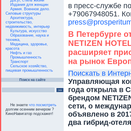
Досуг, стиль жизни
в пресс-службе п
Издания для женщин
Армия. Военное дело.
+79067948051. Ко
Силовые структуры
Архитектура,
press@prosperitum
строительство,
недвижимость, интерьер
Культура, искусство
В Петербурге о
Образование, наука и
техника,
NETIZEN HOTEL
Медицина, здоровье,
красота
расширяет прис
Нефть и газ
Промышленность
на рынок Евро
Транспорт
Сельское хозяйство,
пищевая промышленность
Поискать в Интер
Управляющая ком
Поиск на сайте
года открыла в С
брендом NETIZEN
сети, о междуна
Не знаете
что посмотреть
долгим осенним вечером ?
объявлено в 2017
КиноНавигатор подскажет!
два гибрид-отеля