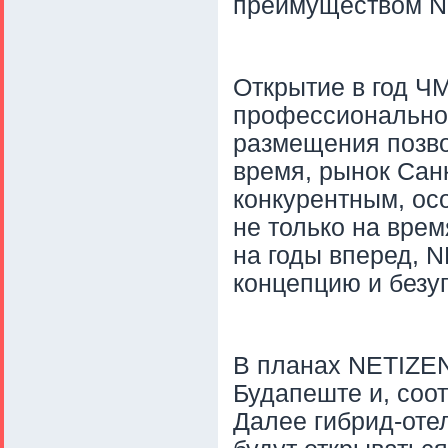
преимуществом
N
Открытие в год Ч
профессиональной
размещения позвол
время, рынок Сан
конкурентным, ос
не только на врем
на годы вперед,
N
концепцию и безу
В планах
NETIZE
Будапеште и, соот
Далее гибрид-оте