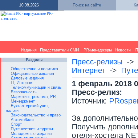
10.08.2026
Поиск на сайте
Ка
Издания
Представители СМИ
PR-менеджеры
Новости
П
Разделы
Пресс-релизы
-
Интернет
->
Путе
Общественно и политика
Официальные издания
Деловые издания
1 февраль 2018 0
IT, Интернет
Телекоммуникации и связь
Пресс-релиз:
Безопасность
Маркетинг, реклама, PR
Источник:
PRosper
Менеджмент
Бухгалтерский учет,
налоги
Законодательство и право
За дополнительн
Автомобили
Спорт
Получить дополн
Путешествия и туризм
Молодежные издания
отеля-хостела NE