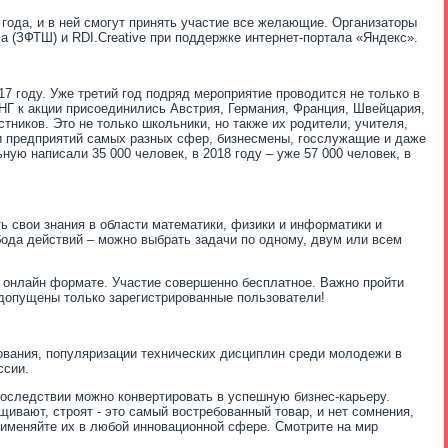
 года, и в ней смогут принять участие все желающие. Организаторы
ла (ЗФТШ) и
RDI.Creative
при поддержке интернет-портала «Яндекс».
17 году. Уже третий год подряд мероприятие проводится не только в
НГ к акции присоединились Австрия, Германия, Франция, Швейцария,
стников. Это не только школьники, но также их родители, учителя,
и предприятий самых разных сфер, бизнесмены, госслужащие и даже
ую написали 35 000 человек, в 2018 году – уже 57 000 человек, в
ь свои знания в области математики, физики и информатики и
ода действий – можно выбрать задачи по одному, двум или всем
онлайн формате. Участие совершенно бесплатное.
Важно пройти
допущены только зарегистрированные пользователи!
ования,
популяризации технических дисциплин среди молодежи в
ссии.
последствии можно конвертировать в успешную бизнес-карьеру.
щивают, строят - это самый востребованный товар, и нет сомнения,
применяйте их в любой инновационной сфере. Смотрите на мир