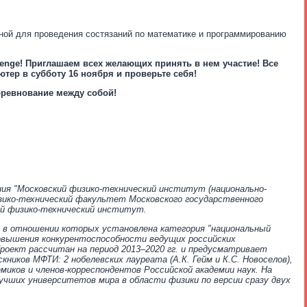
нной для проведения состязаний по математике и программированию
lenge! Приглашаем всех желающих принять в нем участие! Все
ютер в субботу 16 ноября и проверьте себя!
оревнование между собой!
ия "Московский физико-технический институт (национально-
изико-технический факультет Московского государственного
ий физико-технический институт.
, в отношении которых установлена категория "национальный
овышения конкурентоспособности ведущих российских
роект рассчитан на период 2013–2020 гг. и предусматривает
ников МФТИ: 2 нобелевских лауреата (А.К. Гейм и К.С. Новоселов),
емиков и членов-корреспондентов Российской академии наук. На
учших университетов мира в области физики по версии сразу двух