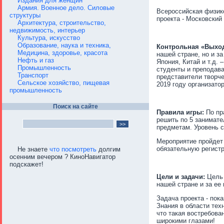
Издания для женщин
Армия. Военное дело. Силовые
Всероссийская физик
структуры
проекта - Московский
Архитектура, строительство,
недвижимость, интерьер
Культура, искусство
Образование, наука и техника,
Контрольная
«Выход
Медицина, здоровье, красота
нашей стране, но и з
Нефть и газ
Япония, Китай и т.д.
Промышленность
студенты и преподав
Транспорт
представители творче
Сельское хозяйство, пищевая
2019 году организато
промышленность
Поиск на сайте
Правила игры:
По пр
решить по 5 занимате
предметам. Уровень с
Мероприятие пройдет
обязательную регистр
Не знаете
что посмотреть
долгим
осенним вечером ? КиноНавигатор
подскажет!
Цели и задачи:
Цель 
нашей стране и за е
Задача проекта - пок
Знания в области тех
что такая востребова
широкими глазами!