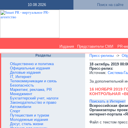
10.08.2026
Поиск на сайте
Издания
Представители СМИ
PR-м
Разделы
Пресс-релизы
->
Обр
Общественно и политика
18 октябрь 2019 00:0
Официальные издания
Пресс-релиз:
Деловые издания
Источник:
Система-Га
IT, Интернет
Телекоммуникации и связь
За дополнительной и
Безопасность
16 НОЯБРЯ 2019 
Маркетинг, реклама, PR
КОНТРОЛЬНАЯ «В
Менеджмент
Бухгалтерский учет, налоги
Поискать в Интернет
Законодательство и право
Всероссийская физик
Автомобили
Организаторы проект
Спорт
интернет-портала «Я
Путешествия и туризм
Молодежные издания
Файл с текстом пресс
Досуг, стиль жизни