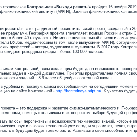
о-техническая
Контрольная
«Выходи решать!»
пройдет 16 ноября 2019
 физико-технический институт (МФТИ), Заочная физико-техническая шко
и решать!»
- это грандиозный
просветительский проект, созданный в 20
а ее пределами.
География проекта впечатляет: помимо России и стран С
 – всего более 40 государств. Не менее внушительный список и самих уча
атели ВУЗов, медиа-персоны (в том числе выпускники МФТИ), сотрудник
ских профессий – актеры, художники и музыканты. В 2017 году Контрольн
ры ожидают рекордные цифры – более 100 000 человек.
авилам Контрольной, всем желающим будет дана возможность
проверит
льных задач в каждой дисциплине. При этом предоставлена полная своб
ложности заданий – 8-9 класс общеобразовательной школы.
 в удобном и, пожалуй, самом востребованном на сегодняшний момент
–
ацию на сайте Контрольной -
http://kontrolnaya.mipt.ru/
.
К участию будут 
проекта – это поддержка и развитие физико-математического и IT‑образ
е пределами, помощь школьникам в их непростом выборе будущей профе
азать плюсы, перспективы и возможности технических знаний, которые в
нических наук и высоких технологий уже сегодня управляют, лечат, выра
нность в будущем будет только расти. Развивайте свои способности и 