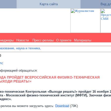
Карта сайта
Вид дл
енеджеры
Новости
Пресс-релизы
О проекте
Материалы
азование, наука и техника,
0
лс
нформацией обращаться:
ГОДА ПРОЙДЕТ ВСЕРОССИЙСКАЯ ФИЗИКО-ТЕХНИЧЕСКАЯ
ЫХОДИ РЕШАТЬ!»
о-техническая Контрольная «Выходи решать!» пройдет 16 ноября 20
а - Московский физико-технический институт (МФТИ), Заочная физи
ндекс».
-релиза вы можете загрузить здесь:
Download
(79K)