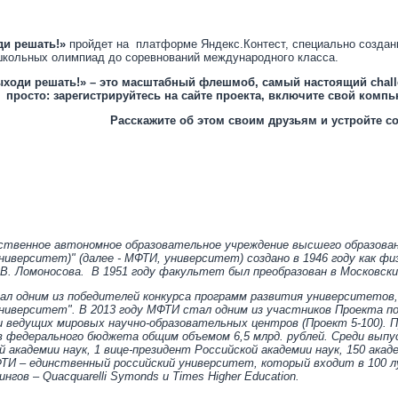
и решать!»
пройдет на платформе
Яндекс.Контест
, специально созда
школьных олимпиад до соревнований международного класса.
ходи решать!»
– это масштабный флешмоб, самый настоящий
c
hal
просто: зарегистрируйтесь на сайте проекта, включите свой компь
Расскажите об этом своим друзьям и устройте с
ственное автономное образовательное учреждение высшего образован
ниверситет)" (далее - МФТИ, университет) создано в 1946 году как ф
В. Ломоносова. В 1951 году факультет был преобразован в Московск
ал одним из победителей конкурса программ развития университетов
ниверситет". В 2013 году МФТИ стал одним из участников Проекта п
 ведущих мировых научно-образовательных центров (Проект 5-100). П
 федерального бюджета общим объемом 6,5 млрд. рублей. Среди выпуск
 академии наук, 1 вице-президент Российской академии наук, 150 акад
ТИ – единственный российский университет, который входит в 100 л
гов – Quacquarelli Symonds и Times Higher Education.