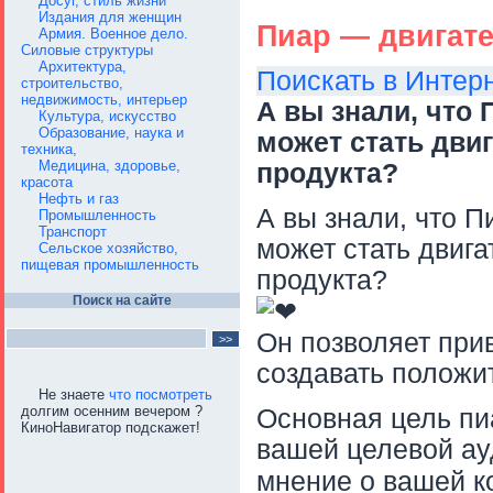
Досуг, стиль жизни
Издания для женщин
Пиар — двигат
Армия. Военное дело.
Силовые структуры
Архитектура,
Поискать в Интер
строительство,
недвижимость, интерьер
А вы знали, что
Культура, искусство
Образование, наука и
может стать дви
техника,
Медицина, здоровье,
продукта?
красота
Нефть и газ
А вы знали, что 
Промышленность
Транспорт
может стать двиг
Сельское хозяйство,
пищевая промышленность
продукта?
Поиск на сайте
Он позволяет при
создавать положи
Не знаете
что посмотреть
долгим осенним вечером ?
Основная цель пи
КиноНавигатор подскажет!
вашей целевой ау
мнение о вашей к