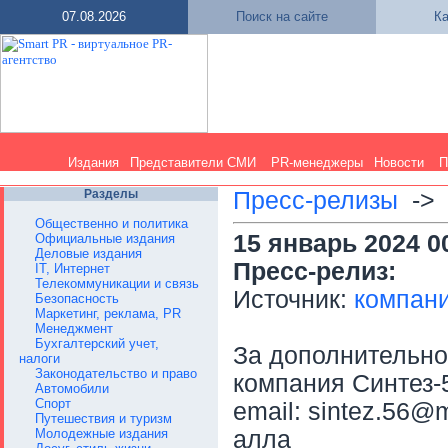
07.08.2026
Поиск на сайте
Ка
Издания
Представители СМИ
PR-менеджеры
Новости
П
Разделы
Пресс-релизы
-
Общественно и политика
15 январь 2024 0
Официальные издания
Деловые издания
Пресс-релиз:
IT, Интернет
Телекоммуникации и связь
Источник:
компани
Безопасность
Маркетинг, реклама, PR
Менеджмент
Бухгалтерский учет,
За дополнительн
налоги
Законодательство и право
компания Синтез-5
Автомобили
Спорт
email: sintez.56@
Путешествия и туризм
Молодежные издания
алла