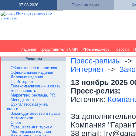
07.08.2026
Поиск на сайте
Ка
Издания
Представители СМИ
PR-менеджеры
Новости
П
Разделы
Пресс-релизы
-
Интернет
->
Зако
Общественно и политика
Официальные издания
Деловые издания
13 ноябрь 2025 0
IT, Интернет
Телекоммуникации и связь
Пресс-релиз:
Безопасность
Маркетинг, реклама, PR
Источник:
Компани
Менеджмент
Бухгалтерский учет,
налоги
Законодательство и право
За дополнительн
Автомобили
Спорт
Компания "Гарант"
Путешествия и туризм
Молодежные издания
38 email: lrv@gar