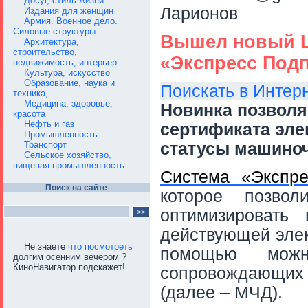
Досуг, стиль жизни
Ларионов
Издания для женщин
Армия. Военное дело.
Силовые структуры
Вышел новый L
Архитектура,
строительство,
«Экспресс Под
недвижимость, интерьер
Культура, искусство
Образование, наука и
Поискать в Интер
техника,
Медицина, здоровье,
Новинка позволя
красота
Нефть и газ
сертификата эле
Промышленность
Транспорт
статусы машино
Сельское хозяйство,
пищевая промышленность
Система «Экспре
Поиск на сайте
которое позво
оптимизировать 
действующей элек
Не знаете
что посмотреть
помощью можн
долгим осенним вечером ?
КиноНавигатор подскажет!
сопровождающи
(далее – МЧД).