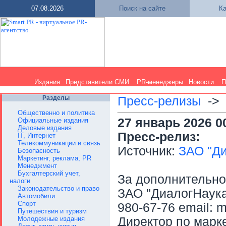
07.08.2026
Поиск на сайте
Ка
Издания
Представители СМИ
PR-менеджеры
Новости
П
Разделы
Пресс-релизы
-
Общественно и политика
27 январь 2026 0
Официальные издания
Деловые издания
Пресс-релиз:
IT, Интернет
Телекоммуникации и связь
Источник:
ЗАО "Д
Безопасность
Маркетинг, реклама, PR
Менеджмент
Бухгалтерский учет,
За дополнительн
налоги
Законодательство и право
ЗАО "ДиалогНаука"
Автомобили
Спорт
980-67-76 email: 
Путешествия и туризм
Молодежные издания
Директор по марк