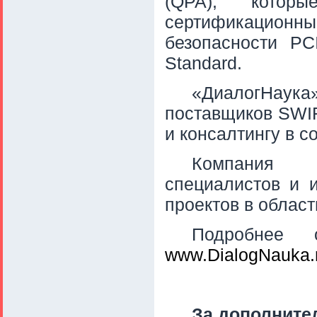
(QPA), котор
сертификационн
безопасности PC
Standard.
«ДиалогНау
поставщиков SWIF
и консалтингу в 
Компания р
специалистов и 
проектов в облас
Подробнее
www.DialogNauka.
За дополните