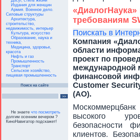
Досуг, стиль жизни
Издания для женщин
«ДиалогНаука» 
Армия. Военное дело.
Силовые структуры
требованиям S
Архитектура,
строительство,
недвижимость, интерьер
Поискать в Интер
Культура, искусство
Образование, наука и
Компания «Диало
техника,
Медицина, здоровье,
области информа
красота
Нефть и газ
проект по прове
Промышленность
Транспорт
международной 
Сельское хозяйство,
финансовой инф
пищевая промышленность
Customer Securi
Поиск на сайте
(АО).
Москоммерцбанк
Не знаете
что посмотреть
высокого уро
долгим осенним вечером ?
КиноНавигатор подскажет!
безопасности ф
клиентов. Безоп