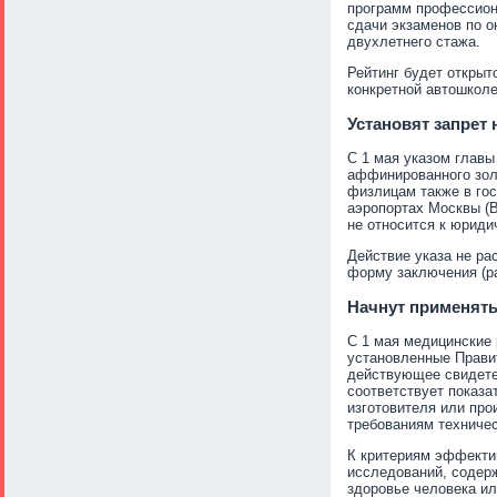
программ профессиона
сдачи экзаменов по о
двухлетнего стажа.
Рейтинг будет открыт
конкретной автошкол
Установят запрет
С 1 мая указом глав
аффинированного зол
физлицам также в го
аэропортах Москвы (В
не относится к юрид
Действие указа не ра
форму заключения (р
Начнут применять
С 1 мая медицинские 
установленные Прави
действующее свидетел
соответствует показа
изготовителя или про
требованиям техниче
К критериям эффектив
исследований, содер
здоровье человека и