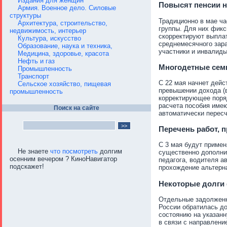
Издания для женщин
Повысят пенсии н
Армия. Военное дело. Силовые
структуры
Традиционно в мае ча
Архитектура, строительство,
группы. Для них фикс
недвижимость, интерьер
скорректируют выплат
Культура, искусство
среднемесячного зар
Образование, наука и техника,
участники и инвалиды
Медицина, здоровье, красота
Нефть и газ
Многодетные семь
Промышленность
Транспорт
С 22 мая начнет дейс
Сельское хозяйство, пищевая
превышении дохода (в
промышленность
корректирующее поря
расчета пособия имею
Поиск на сайте
автоматически пересч
Перечень работ, 
С 3 мая будут примен
Не знаете
что посмотреть
долгим
существенно дополнил
осенним вечером ? КиноНавигатор
педагога, водителя а
подскажет!
прохождение альтерн
Некоторые долги
Отдельные задолженн
России обратилась до
состоянию на указанн
в связи с направлени