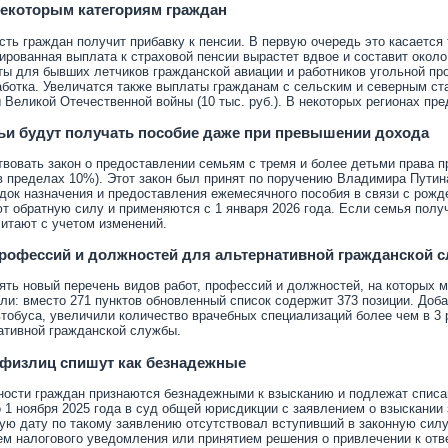
екоторым категориям граждан
сть граждан получит прибавку к пенсии. В первую очередь это касается 
ированная выплата к страховой пенсии вырастет вдвое и составит около 
ы для бывших летчиков гражданской авиации и работников угольной пр
аботка. Увеличатся также выплаты гражданам с сельским и северным с
 Великой Отечественной войны (10 тыс. руб.). В некоторых регионах пр
и будут получать пособие даже при превышении дохода
твовать закон о предоставлении семьям с тремя и более детьми права 
 пределах 10%). Этот закон был принят по поручени
ю
Владимира Путин
док назначения и предоставления ежемесячного пособия в связи с рож
т обратную силу и применяются с 1 января 2026 года. Если семья получ
итают с учетом изменений.
профессий и должностей для альтернативной гражданской 
ять новый перечень видов работ, профессий и должностей, на которых 
и: вместо 271 пунктов обновленный список содержит 373 позиции. Доба
втобуса, увеличили количество врачебных специализаций более чем в 3 р
ативной гражданской службы.
 физлиц спишут как безнадежные
ости граждан признаются безнадежными к взысканию и подлежат списа
 1 ноября 2025 года в суд общей юрисдикции с заявлением о взыскании
ую дату по такому заявлению отсутствовал вступивший в законную силу
ем налогового уведомления или принятием решения о привлечении к отв