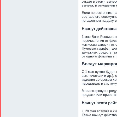
отказе в этом), выне
вычета, в отношении 
Если по состоянию на
составе его совокупн
погашенном на дату в
Начнут действова
1 мая Банк России ст
перечисления от физи
комиссии зависит от
Нулевые тарифы такж
денежных средств; за
от одного физлица в 
Введут маркиров
С 1 мая нужно будет 
выключатели и др.); 
изделия со сроком хр
передавать в систему
Масложировую продукц
продажи или приостан
Начнут вести рей
С 28 мая вступят в с
Также начнут действо