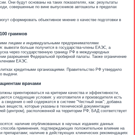
и. Они будут основаны на таких показателях, как: результаты
люди, совершенные по вине выпускников автошколы в пределах
могут сформировать объективное мнение о качестве подготовки в
 100 граммов
скими лицами и индивидуальными предпринимателями
я: вывезти больше получится в государства-члены ЕАЭС, а
уска через государственную границу РФ в международных
ичии разрешения Федеральной пробирной палаты. Также ограничение
 членами ЕАЭС.
 слитках кредитными организациями. Правительство РФ утвердило
о выдачи.
пациентам врачами
должны ориентироваться на критерии качества и эффективности,
аются следующие условия: у изготовителя и производителя есть
а сведения о ней содержатся в системе "Честный знак"; добавка
ных веществ, которые указаны в технической документации
ей (центром), расположенной на территории РФ; БАД соответствует
носятся: наличие опубликованных в научных изданиях данных
 способа применения, подтверждающих положительное влияние на
и препаратами; наличие в действующих клинических рекомендациях