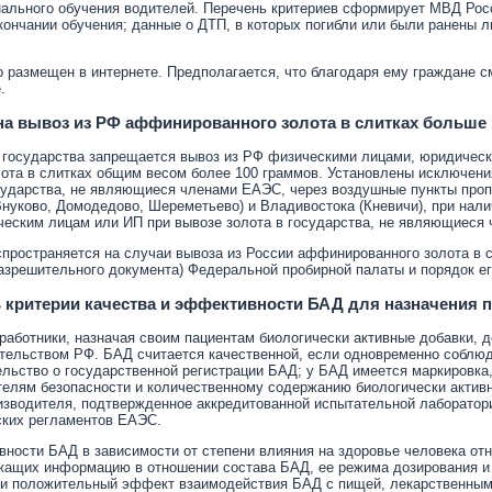
льного обучения водителей. Перечень критериев сформирует МВД Росси
кончании обучения; данные о ДТП, в которых погибли или были ранены 
о размещен в интернете. Предполагается, что благодаря ему граждане с
е.
 на вывоз из РФ аффинированного золота в слитках больше
ы государства запрещается вывоз из РФ физическими лицами, юридиче
ота в слитках общим весом более 100 граммов. Установлены исключени
сударства, не являющиеся членами ЕАЭС, через воздушные пункты проп
нуково, Домодедово, Шереметьево) и Владивостока (Кневичи), при нал
ическим лицам или ИП при вывозе золота в государства, не являющиеся
спространяется на случаи вывоза из России аффинированного золота в
азрешительного документа) Федеральной пробирной палаты и порядок ег
 критерии качества и эффективности БАД для назначения 
работники, назначая своим пациентам биологически активные добавки, 
тельством РФ. БАД считается качественной, если одновременно соблюд
ьство о государственной регистрации БАД; у БАД имеется маркировка, 
телям безопасности и количественному содержанию биологически актив
изводителя, подтвержденное аккредитованной испытательной лаборатори
ских регламентов ЕАЭС.
ности БАД в зависимости от степени влияния на здоровье человека от
жащих информацию в отношении состава БАД, ее режима дозирования и
ли положительный эффект взаимодействия БАД с пищей, лекарственным