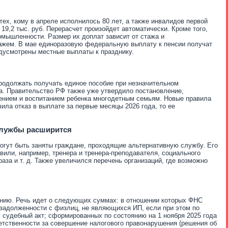
тех, кому в апреле исполнилось 80 лет, а также инвалидов первой
19,2 тыс. руб. Перерасчет произойдет автоматически. Кроме того,
омышленности. Размер их доплат зависит от стажа и
тажем. В мае единоразовую федеральную выплату к пенсии получат
едусмотрены местные выплаты к празднику.
продолжать получать единое пособие при незначительном
а
. Пр
авительство РФ также уже утвердило постановление,
дением и воспитанием ребенка многодетным семьям. Новые правила
ила отказ в выплате за первые месяцы 2026 года, то ее
службы расширится
могут быть заняты граждане, проходящие альтернативную службу. Его
вили, например, тренера и тренера-преподавателя, социального
аза и т. д. Также увеличился перечень организаций, где возможно
нию. Речь идет о следующих суммах: в отношении которых ФНС
 задолженности с физлиц, не являющихся ИП, если при этом по
 судебный акт; сформированных по состоянию на 1 ноября 2025 года
етственности за совершение налогового правонарушения (решения об