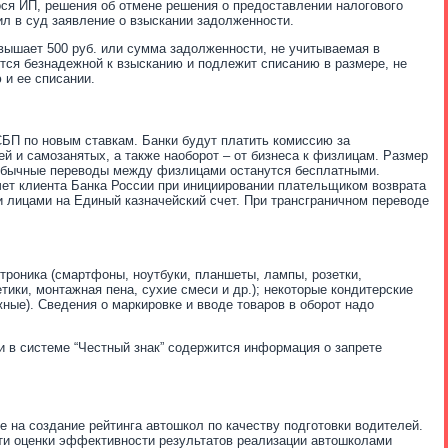
ося ИП, решения об отмене решения о предоставлении налогового
ил в суд заявление о взыскании задолженности.
вышает 500 руб. или сумма задолженности, не учитываемая в
ается безнадежной к взысканию и подлежит списанию в размере, не
 и ее списании.
СБП по новым ставкам. Банки будут платить комиссию за
 и самозанятых, а также наоборот – от бизнеса к физлицам. Размер
. Обычные переводы между физлицами останутся бесплатными.
ет клиента Банка России при инициировании плательщиком возврата
 лицами на Единый казначейский счет. При трансграничном переводе
роника (смартфоны, ноутбуки, планшеты, лампы, розетки,
тики, монтажная пена, сухие смеси и др.); некоторые кондитерские
жные). Сведения о маркировке и вводе товаров в оборот надо
 в системе “Честный знак” содержится информация о запрете
е на создание рейтинга автошкол по качеству подготовки водителей.
сти оценки эффективности результатов реализации автошколами