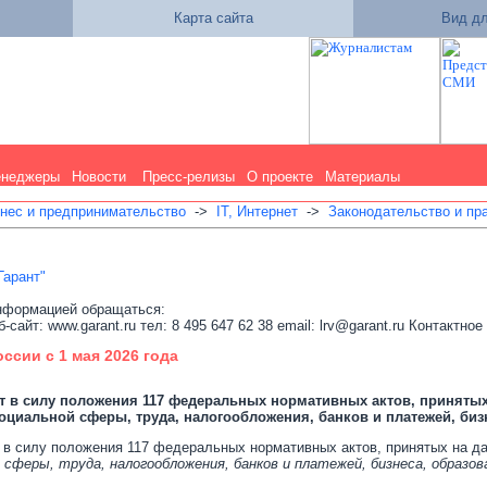
Карта сайта
Вид дл
енеджеры
Новости
Пресс-релизы
О проекте
Материалы
нес и предпринимательство
->
IT, Интернет
->
Законодательство и пр
Гарант"
нформацией обращаться:
-сайт: www.garant.ru тел: 8 495 647 62 38 email: lrv@garant.ru Контакт
ссии с 1 мая 2026 года
ют в силу положения 117 федеральных нормативных актов, приняты
оциальной сферы, труда, налогообложения, банков и платежей, биз
 в силу положения 117 федеральных нормативных актов, принятых на д
 сферы, труда, налогообложения, банков и платежей, бизнеса, образов