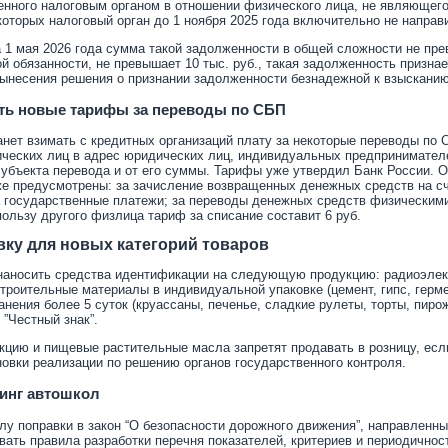
сенного налоговым органом в отношении физического лица, не являющег
которых налоговый орган до 1 ноября 2025 года включительно не направ
 1 мая 2026 года сумма такой задолженности в общей сложности не пре
ой обязанности, не превышает 10 тыс. руб., такая задолженность призн
ынесения решения о признании задолженности безнадежной к взысканию
ть новые тарифы за переводы по СБП
анет взимать с кредитных организаций плату за некоторые переводы по 
ческих лиц в адрес юридических лиц, индивидуальных предпринимателей
 субъекта перевода и от его суммы. Тарифы уже утвердил Банк России
е предусмотрены: за зачисление возвращенных денежных средств на сч
 государственные платежи; за переводы денежных средств физическими
пользу другого физлица тариф за списание составит 6 руб.
ку для новых категорий товаров
наносить средства идентификации на следующую продукцию: радиоэлект
строительные материалы в индивидуальной упаковке (цемент, гипс, герме
анения более 5 суток (круассаны, печенье, сладкие рулеты, торты, пиро
 ”Честный знак”.
ию и пищевые растительные масла запретят продавать в розницу, если
овки реализации по решению органов государственного контроля.
тинг автошкол
илу поправки в закон “О безопасности дорожного движения”, направленны
вать правила разработки перечня показателей, критериев и периодично