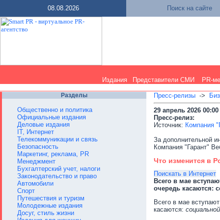
08.08.2026
Поиск на сайте
Издания
Представители СМИ
PR-м
Разделы
Пресс-релизы
->
Биз
Общественно и политика
29 апрель 2026 00:00
Официальные издания
Пресс-релиз:
Деловые издания
Источник:
Компания "
IT, Интернет
Телекоммуникации и связь
За дополнительной и
Безопасность
Компания "Гарант" Веб
Маркетинг, реклама, PR
Что изменится в Ро
Менеджмент
Бухгалтерский учет, налоги
Поискать в Интернет
Законодательство и право
Всего в мае вступа
Автомобили
очередь касаются: с
Спорт
Путешествия и туризм
Всего в мае вступают
Молодежные издания
касаются:
социальной
Досуг, стиль жизни