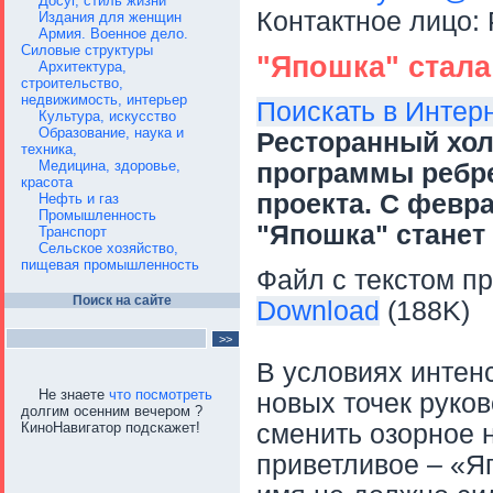
Досуг, стиль жизни
Контактное лицо:
Издания для женщин
Армия. Военное дело.
Силовые структуры
"Япошка" стал
Архитектура,
строительство,
недвижимость, интерьер
Поискать в Интер
Культура, искусство
Образование, наука и
Ресторанный холд
техника,
Медицина, здоровье,
программы ребре
красота
проекта. С февра
Нефть и газ
Промышленность
"Япошка" станет
Транспорт
Сельское хозяйство,
пищевая промышленность
Файл с текстом пр
Поиск на сайте
Download
(188K)
В условиях интенс
Не знаете
что посмотреть
новых точек руко
долгим осенним вечером ?
КиноНавигатор подскажет!
сменить озорное 
приветливое – «Я