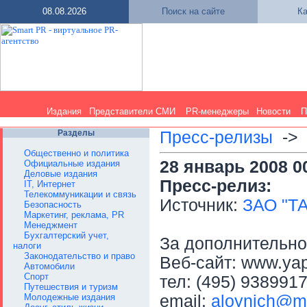
08.08.2026
Поиск на сайте
Ка
Издания
Представители СМИ
PR-менеджеры
Новости
П
Разделы
Пресс-релизы
-
Общественно и политика
28 январь 2008 0
Официальные издания
Деловые издания
Пресс-релиз:
IT, Интернет
Телекоммуникации и связь
Источник:
ЗАО "ТА
Безопасность
Маркетинг, реклама, PR
Менеджмент
Бухгалтерский учет,
За дополнительн
налоги
Законодательство и право
Веб-сайт: www.ya
Автомобили
Спорт
тел: (495) 938991
Путешествия и туризм
Молодежные издания
email:
aloynich@ma