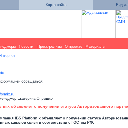
Карта сайта
Вид дл
енеджеры
Новости
Пресс-релизы
О проекте
Материалы
 Интернет
mix
нформацией обращаться:
ormix.ru
-менеджер Екатерина Опрышко
formix объявляет о получении статуса Авторизованного парт
омпания IBS Platformix объявляет о получении статуса Авторизованн
нных каналов связи в соответствии с ГОСТом РФ.