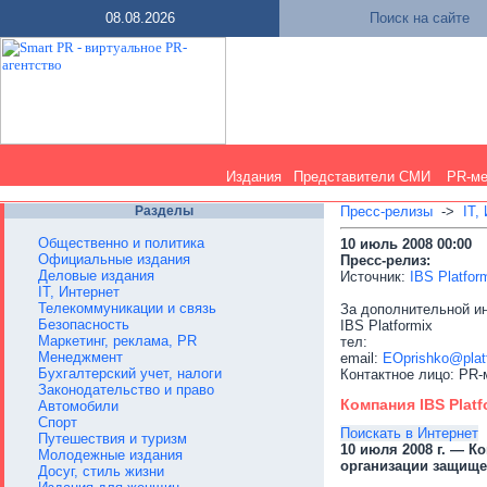
08.08.2026
Поиск на сайте
Издания
Представители СМИ
PR-м
Разделы
Пресс-релизы
->
IT,
Общественно и политика
10 июль 2008 00:00
Официальные издания
Пресс-релиз:
Деловые издания
Источник:
IBS Platfor
IT, Интернет
Телекоммуникации и связь
За дополнительной и
Безопасность
IBS Platformix
Маркетинг, реклама, PR
тел:
Менеджмент
email:
EOprishko@platf
Бухгалтерский учет, налоги
Контактное лицо: PR
Законодательство и право
Компания IBS Plat
Автомобили
Спорт
Поискать в Интернет
Путешествия и туризм
10 июля 2008 г. — К
Молодежные издания
организации защище
Досуг, стиль жизни