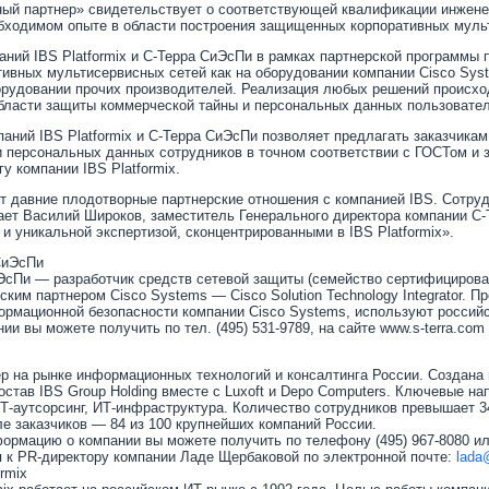
ный партнер» свидетельствует о соответствующей квалификации инженер
обходимом опыте в области построения защищенных корпоративных муль
аний IBS Platformix и С-Терра СиЭсПи в рамках партнерской программы
ивных мультисервисных сетей как на оборудовании компании Cisco Syst
борудовании прочих производителей. Реализация любых решений происхо
бласти защиты коммерческой тайны и персональных данных пользователе
аний IBS Platformix и С-Терра СиЭсПи позволяет предлагать заказчик
и персональных данных сотрудников в точном соответствии с ГОСТом и
у компании IBS Platformix.
 давние плодотворные партнерские отношения с компанией IBS. Сотрудн
ает Василий Широков, заместитель Генерального директора компании С-
и уникальной экспертизой, сконцентрированными в IBS Platformix».
СиЭсПи
ЭсПи — разработчик средств сетевой защиты (семейство сертифицирова
ским партнером Cisco Systems — Cisco Solution Technology Integrator.
ормационной безопасности компании Cisco Systems, используют росси
и вы можете получить по тел. (495) 531-9789, на сайте www.s-terra.com
р на рынке информационных технологий и консалтинга России. Создана 
остав IBS Group Holding вместе с Luxoft и Depo Computers. Ключевые н
Т-аутсорсинг, ИТ-инфраструктура. Количество сотрудников превышает 3
ле заказчиков — 84 из 100 крупнейших компаний России.
рмацию о компании вы можете получить по телефону (495) 967-8080 ил
 к PR-директору компании Ладе Щербаковой по электронной почте:
lada
rmix