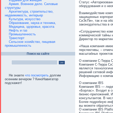
Издания для женщин
Статус «Авторизован
Армия. Военное дело. Силовые
оборудования и о не
структуры
Архитектура, строительство,
Взаимодействие комп
недвижимость, интерьер
защищенных корпорат
Культура, искусство
СиЭсПи», так и на о
Образование, наука и техника,
законодательства в о
Медицина, здоровье, красота
Нефть и газ
«Сотрудничество комп
Промышленность
коммерческой тайны 
Транспорт
Директор по маркетинг
Сельское хозяйство, пищевая
промышленность
«Наша компания имеет
перспективы, – отмеч
масштабных проектов 
Поиск на сайте
О компании С-Терра 
Компания С-Терра Си
является технологиче
решений сетевой инф
Не знаете
что посмотреть
долгим
Информацию о компани
осенним вечером ? КиноНавигатор
подскажет!
О компании IBS
Компания IBS — лиде
«Борлас». Входит в с
бизнес-приложений, И
консультантов. В чис
Более подробную инфо
вы можете обратиться
О компании IBS Platfo