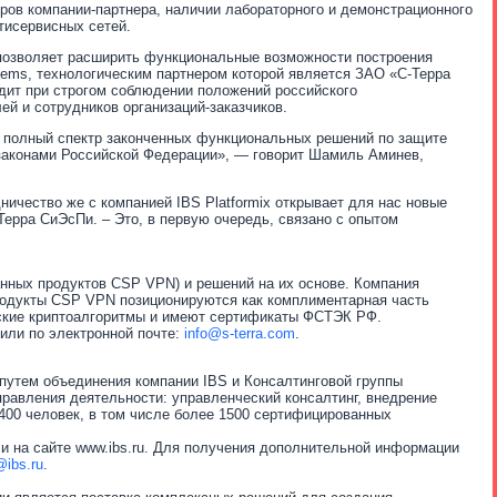
ов компании-партнера, наличии лабораторного и демонстрационного
тисервисных сетей.
 позволяет расширить функциональные возможности построения
ems, технологическим партнером которой является ЗАО «С-Терра
дит при строгом соблюдении положений российского
й и сотрудников организаций-заказчиков.
ам полный спектр законченных функциональных решений по защите
 законами Российской Федерации», — говорит Шамиль Аминев,
ичество же с компанией IBS Platformix открывает для нас новые
Терра СиЭсПи. – Это, в первую очередь, связано с опытом
нных продуктов CSP VPN) и решений на их основе. Компания
 Продукты CSP VPN позиционируются как комплиментарная часть
йские криптоалгоритмы и имеют сертификаты ФСТЭК РФ.
 или по электронной почте:
info@s-terra.com
.
путем объединения компании IBS и Консалтинговой группы
аправления деятельности: управленческий консалтинг, внедрение
400 человек, в том числе более 1500 сертифицированных
и на сайте www.ibs.ru. Для получения дополнительной информации
@ibs.ru
.