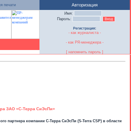
я печати
Авторизация
Имя:
Пароль:
Регистрация:
- как журналиста -
- как PR-менеджера -
[ напомнить пароль ]
нера ЗАО «С-Терра СиЭсПи»
ого партнера компании С-Терра СиЭсПи (S-Terra CSP) в области