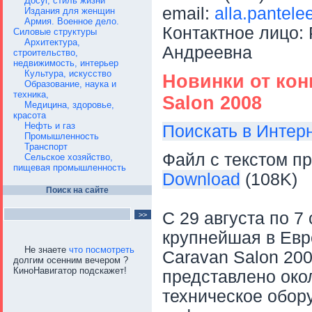
Досуг, стиль жизни
email:
alla.pantel
Издания для женщин
Армия. Военное дело.
Контактное лицо:
Силовые структуры
Архитектура,
Андреевна
строительство,
недвижимость, интерьер
Культура, искусство
Новинки от кон
Образование, наука и
техника,
Salon 2008
Медицина, здоровье,
красота
Нефть и газ
Поискать в Интер
Промышленность
Транспорт
Файл с текстом пр
Сельское хозяйство,
пищевая промышленность
Download
(108K)
Поиск на сайте
С 29 августа по 
крупнейшая в Евр
Не знаете
что посмотреть
Caravan Salon 20
долгим осенним вечером ?
КиноНавигатор подскажет!
представлено око
техническое обор