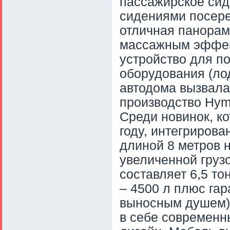
пассажирское сид
сидениями посере
отличная панорам
массажным эффек
устройство для п
оборудования (лод
автодома вызвала
производство Hyme
Среди новинок, к
году, интегриров
длиной 8 метров 
увеличенной груз
составляет 6,5 т
– 4500 л плюс га
выносным душем).
в себе современн