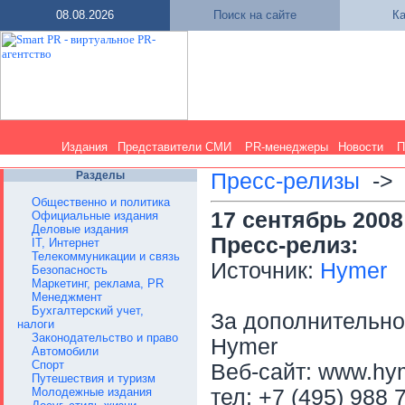
08.08.2026
Поиск на сайте
Ка
Издания
Представители СМИ
PR-менеджеры
Новости
П
Разделы
Пресс-релизы
-
Общественно и политика
17 сентябрь 2008
Официальные издания
Деловые издания
Пресс-релиз:
IT, Интернет
Телекоммуникации и связь
Источник:
Hymer
Безопасность
Маркетинг, реклама, PR
Менеджмент
Бухгалтерский учет,
За дополнительн
налоги
Законодательство и право
Hymer
Автомобили
Спорт
Веб-сайт: www.hym
Путешествия и туризм
Молодежные издания
тел: +7 (495) 988 