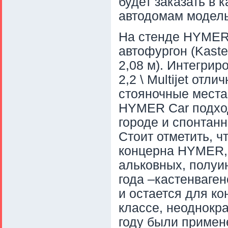
будет заказать в 
автодомам модель
На стенде HYMER
автофургон (Kast
2,08 м). Интегри
2,2 \ Multijet отл
стояночные места
HYMER Car подход
городе и спонтанн
Стоит отметить, ч
концерна HYMER,
альковных, полуи
года –кастенваген
и остается для к
классе, неоднокр
году были примен