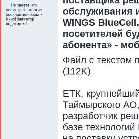
поставщика реш
Не знаете
что
обслуживания и
посмотреть
долгим
осенним вечером ?
КиноНавигатор
WINGS BlueCell
подскажет!
посетителей бу
абонента» - мо
Файл с текстом 
(112K)
ЕТК, крупнейший
Таймырского АО,
разработчик реш
базе технологий 
на поставку устр