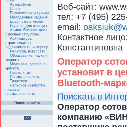
право
Веб-сайт: www.ws
Автомобили
Спорт
Путешествия и туризм
тел: +7 (495) 225
Молодежные издания
Досуг, стиль жизни
email:
oaksiuk@ws
Издания для женщин
Армия. Военное дело.
Силовые структуры
Контактное лицо
Архитектура,
строительство,
Константиновна
недвижимость, интерьер
Культура, искусство
Образование, наука и
Оператор сото
техника,
Медицина, здоровье,
красота
установит в ц
Нефть и газ
Промышленность
Bluetooth-марк
Транспорт
Сельское хозяйство,
пищевая
промышленность
Поискать в Инте
Поиск на сайте
Оператор сотов
компанию «ВИНГ