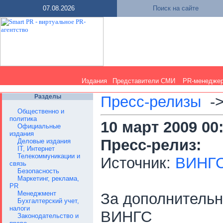
07.08.2026
Поиск на сайте
Издания
Представители СМИ
PR-менедже
Разделы
Пресс-релизы
-
Общественно и
политика
10 март 2009 00
Официальные
издания
Пресс-релиз:
Деловые издания
IT, Интернет
Телекоммуникации и
Источник:
ВИНГ
связь
Безопасность
Маркетинг, реклама,
PR
Менеджмент
За дополнитель
Бухгалтерский учет,
налоги
ВИНГС
Законодательство и