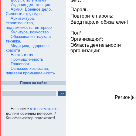
Досуг, стиль жизни
ФИО*:
Издания для женщин
Армия. Военное дело.
Пароль:
Силовые структуры
Повторите пароль:
Архитектура,
Ввод пароля обязателен!
строительство,
недвижимость, интерьер
Культура, искусство
Пол*:
Образование, наука и
Организация*:
техника,
Область деятельности
Медицина, здоровье,
красота
организации:
Нефть и газ
Промышленность
Транспорт
Сельское хозяйство,
пищевая промышленность
Поиск на сайте
Регион(ы
Не знаете
что посмотреть
долгим осенним вечером ?
КиноНавигатор подскажет!