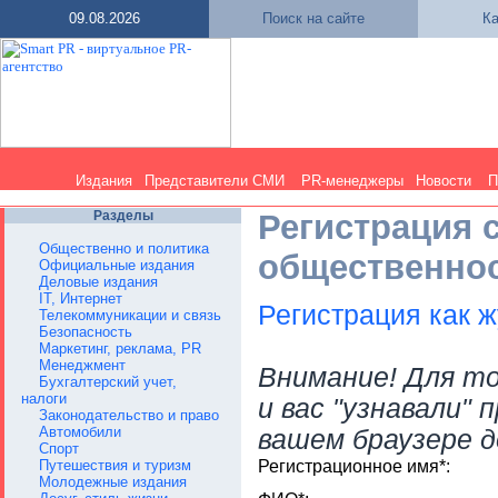
09.08.2026
Поиск на сайте
Ка
Издания
Представители СМИ
PR-менеджеры
Новости
П
Разделы
Регистрация 
Общественно и политика
общественно
Официальные издания
Деловые издания
IT, Интернет
Регистрация как 
Телекоммуникации и связь
Безопасность
Маркетинг, реклама, PR
Менеджмент
Внимание! Для т
Бухгалтерский учет,
налоги
и вас "узнавали" 
Законодательство и право
Автомобили
вашем браузере д
Спорт
Путешествия и туризм
Регистрационное имя*:
Молодежные издания