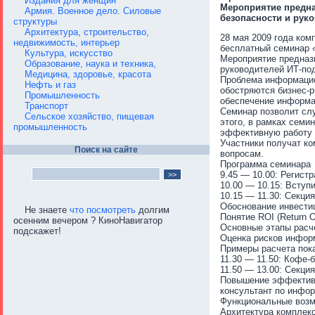
Издания для женщин
Мероприятие предна
Армия. Военное дело. Силовые
безопасности и рук
структуры
Архитектура, строительство,
28 мая 2009 года ком
недвижимость, интерьер
бесплатный семинар 
Культура, искусство
Мероприятие предназн
Образование, наука и техника,
руководителей ИТ-по
Медицина, здоровье, красота
Проблема информацион
Нефть и газ
обостряются бизнес-р
Промышленность
обеспечение информа
Транспорт
Семинар позволит сл
Сельское хозяйство, пищевая
этого, в рамках сем
промышленность
эффективную работу 
Участники получат к
Поиск на сайте
вопросам.
Программа семинара
9.45 — 10.00: Регист
10.00 — 10.15: Вступ
10.15 — 11.30: Секци
Обоснование инвести
Не знаете
что посмотреть
долгим
Понятие ROI (Return O
осенним вечером ? КиноНавигатор
Основные этапы расч
подскажет!
Оценка рисков инфор
Примеры расчета пок
11.30 — 11.50: Кофе-
11.50 — 13.00: Секци
Повышение эффективн
консультант по инфо
Функциональные возм
Архитектура комплек