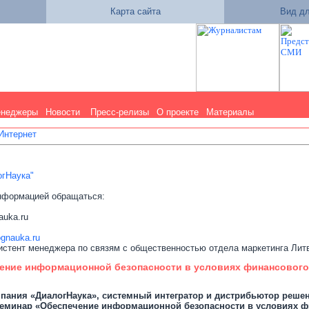
Карта сайта
Вид дл
енеджеры
Новости
Пресс-релизы
О проекте
Материалы
 Интернет
гНаука"
нформацией обращаться:
auka.ru
ognauka.ru
систент менеджера по связям с общественностью отдела маркетинга Лит
ение информационной безопасности в условиях финансового
омпания «ДиалогНаука», системный интегратор и дистрибьютор реше
еминар «Обеспечение информационной безопасности в условиях фи