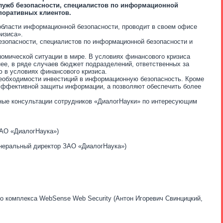
служб безопасности, специалистов по информационной
поративных клиентов.
 области информационной безопасности, проводит в своем офисе
изиса».
езопасности, специалистов по информационной безопасности и
номической ситуации в мире. В условиях финансового кризиса
нее, в ряде случаев бюджет подразделений, ответственных за
 в условиях финансового кризиса.
еобходимости инвестиций в информационную безопасность. Кроме
 эффективной защиты информации, а позволяют обеспечить более
ные консультации сотрудников «ДиалогНауки» по интересующим
ЗАО «ДиалогНаука»)
енеральный директор ЗАО «ДиалогНаука»)
 комплекса WebSense Web Security (Антон Игоревич Свинцицкий,