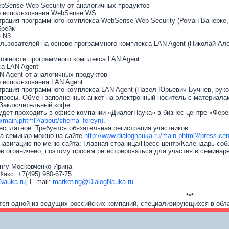
bSense Web Security от аналогичных продуктов
о использования WebSense WS
трация программного комплекса WebSense Web Security (Роман Ванерке
брейк
я N3
ользователей на основе программного комплекса LAN Agent (Николай Ал
ожности программного комплекса LAN Agent
са LAN Agent
N Agent от аналогичных продуктов
 использования LAN Agent
трация программного комплекса LAN Agent (Павел Юрьевич Бучнев, рук
опросы. Обмен заполненных анкет на электронный носитель с материала
 Заключительный кофе.
дет проходить в офисе компании «ДиалогНаука» в бизнес-центре «Ферейн» 
.ru/main.phtml?/about/shema_fereyn)
.
есплатное. Требуется обязательная регистрация участников.
на семинар можно на сайте
http://www.dialognauka.ru/main.phtml?/press-c
навигацию по меню сайта: Главная страница/Пресс-центр/Календарь соб
в ограничено, поэтому просим регистрироваться для участия в семинаре
нгу Московченко Ирина
 Факс: +7(495) 980-67-75
gNauka.ru
, E-mail:
marketing@DialogNauka.ru
***
тся одной из ведущих российских компаний, специализирующихся в обл