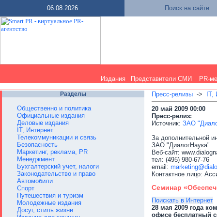
06.08.2026
Поиск на сайте
Издания
Представители СМИ
PR-м
Разделы
Пресс-релизы
->
IT,
Общественно и политика
20 май 2009 00:00
Официальные издания
Пресс-релиз:
Деловые издания
Источник:
ЗАО "Диало
IT, Интернет
Телекоммуникации и связь
За дополнительной и
Безопасность
ЗАО "ДиалогНаука"
Маркетинг, реклама, PR
Веб-сайт: www.dialogn
Менеджмент
тел: (495) 980-67-76
Бухгалтерский учет, налоги
email:
marketing@dial
Законодательство и право
Контактное лицо: Ас
Автомобили
Семинар «Обеспеч
Спорт
Путешествия и туризм
Поискать в Интернет
Молодежные издания
28 мая 2009 года к
Досуг, стиль жизни
офисе бесплатный с