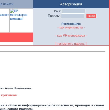
я печати
Авторизация
Имя:
Пароль:
Регистрация:
- как журналиста -
- как PR-менеджера -
[ напомнить пароль ]
вяк Алла Николаевна
 кризиса»
ний в области информационной безопасности, проводит в своем
нансового кризиса».