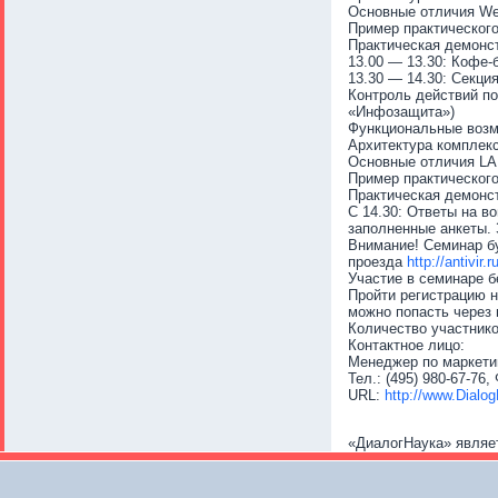
Основные отличия We
Пример практическог
Практическая демонс
13.00 — 13.30: Кофе-
13.30 — 14.30: Секци
Контроль действий п
«Инфозащита»)
Функциональные возм
Архитектура комплек
Основные отличия LA
Пример практического
Практическая демонс
С 14.30: Ответы на в
заполненные анкеты.
Внимание! Семинар бу
проезда
http://antivir
Участие в семинаре б
Пройти регистрацию 
можно попасть через 
Количество участнико
Контактное лицо:
Менеджер по маркети
Тел.: (495) 980-67-76,
URL:
http://www.Dialo
«ДиалогНаука» являе