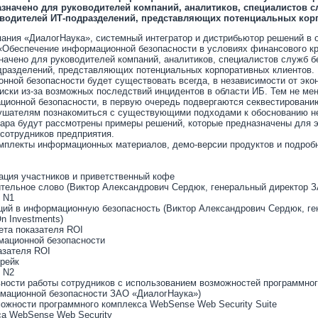
значено для руководителей компаний, аналитиков, специалистов 
оводителей ИТ-подразделений, представляющих потенциальных кор
пания «ДиалогНаука», системный интегратор и дистрибьютор решений в
«Обеспечение информационной безопасности в условиях финансового кр
ачено для руководителей компаний, аналитиков, специалистов служб б
дразделений, представляющих потенциальных корпоративных клиентов.
ной безопасности будет существовать всегда, в независимости от эко
иски из-за возможных последствий инцидентов в области ИБ. Тем не ме
ционной безопасности, в первую очередь подвергаются секвестированию
ушателям познакомиться с существующими подходами к обоснованию н
инара будут рассмотрены примеры решений, которые предназначены для
сотрудников предприятия.
омплекты информационных материалов, демо-версии продуктов и подроб
рация участников и приветственный кофе
ительное слово (Виктор Александрович Сердюк, генеральный директор 
я N1
ций в информационную безопасность (Виктор Александрович Сердюк, г
n Investments)
ета показателя ROI
мационной безопасности
азателя ROI
брейк
я N2
ости работы сотрудников с использованием возможностей программного
рмационной безопасности ЗАО «ДиалогНаука»)
ожности программного комплекса WebSense Web Security Suite
са WebSense Web Security