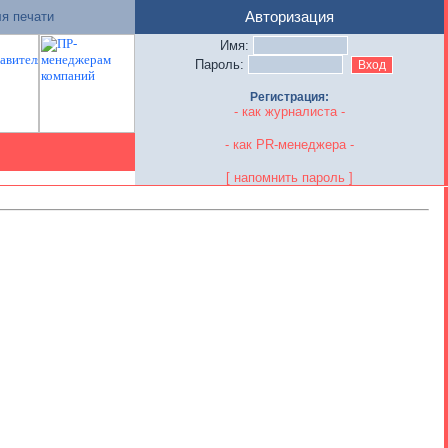
я печати
Авторизация
Имя:
Пароль:
Регистрация:
- как журналиста -
- как PR-менеджера -
[ напомнить пароль ]