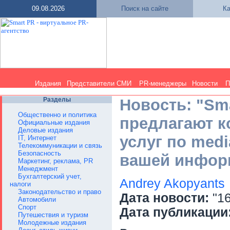
09.08.2026
Поиск на сайте
Ка
Издания
Представители СМИ
PR-менеджеры
Новости
П
Разделы
Новость: "Sma
Общественно и политика
предлагают 
Официальные издания
Деловые издания
услуг по medi
IT, Интернет
Телекоммуникации и связь
Безопасность
вашей информ
Маркетинг, реклама, PR
Менеджмент
Бухгалтерский учет,
Andrey Akopyants
налоги
Законодательство и право
Дата новости:
"16
Автомобили
Спорт
Дата публикации
Путешествия и туризм
Молодежные издания