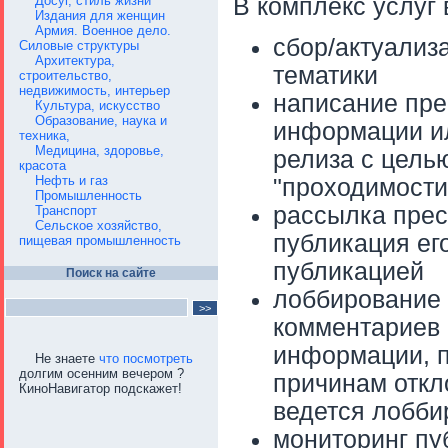
Досуг, стиль жизни
В комплекс услуг 
Издания для женщин
Армия. Военное дело.
сбор/актуализ
Силовые структуры
Архитектура,
тематики
строительство,
недвижимость, интерьер
написание пре
Культура, искусство
Образование, наука и
информации ил
техника,
Медицина, здоровье,
релиза с цель
красота
Нефть и газ
"проходимости
Промышленность
рассылка пре
Транспорт
Сельское хозяйство,
публикация ег
пищевая промышленность
публикацией
Поиск на сайте
лоббирование 
комментариев 
информации, п
Не знаете
что посмотреть
долгим осенним вечером ?
причинам откл
КиноНавигатор подскажет!
ведется лоббир
мониторинг пу