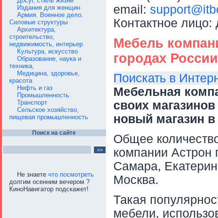
Досуг, стиль жизни
email:
support@itb
Издания для женщин
Армия. Военное дело.
Контактное лицо:
Силовые структуры
Архитектура,
строительство,
Мебель компани
недвижимость, интерьер
Культура, искусство
городах России
Образование, наука и
техника,
Медицина, здоровье,
Поискать в Интер
красота
Нефть и газ
Мебельная компа
Промышленность
Транспорт
своих магазинов
Сельское хозяйство,
новый магазин в
пищевая промышленность
Поиск на сайте
Общее количество
компании Астрон п
Самара, Екатеринб
Не знаете
что посмотреть
Москва.
долгим осенним вечером ?
КиноНавигатор подскажет!
Такая популярнос
мебели, использо