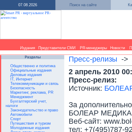
07.08.2026
Поиск на сайте
Ка
Издания
Представители СМИ
PR-менеджеры
Новости
П
Разделы
Пресс-релизы
-
Общественно и политика
2 апрель 2010 00
Официальные издания
Деловые издания
Пресс-релиз:
IT, Интернет
Телекоммуникации и связь
Источник:
БОЛЕА
Безопасность
Маркетинг, реклама, PR
Менеджмент
Бухгалтерский учет,
За дополнительн
налоги
Законодательство и право
БОЛЕАР МЕДИКА
Автомобили
Спорт
Веб-сайт: www.bol
Путешествия и туризм
Молодежные издания
тел: +7(495)787-9