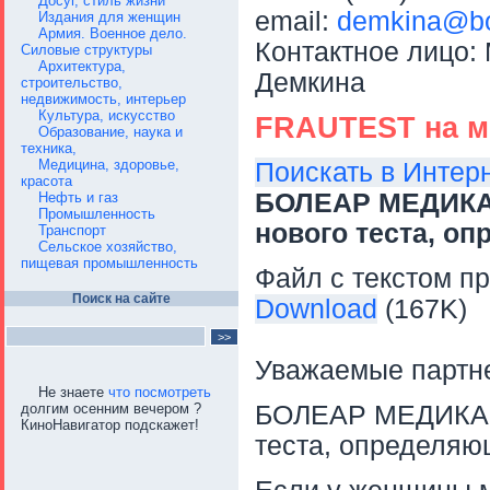
Досуг, стиль жизни
email:
demkina@bo
Издания для женщин
Армия. Военное дело.
Контактное лицо:
Силовые структуры
Архитектура,
Демкина
строительство,
недвижимость, интерьер
Культура, искусство
FRAUTEST на м
Образование, наука и
техника,
Медицина, здоровье,
Поискать в Интер
красота
БОЛЕАР МЕДИКА 
Нефть и газ
Промышленность
нового теста, о
Транспорт
Сельское хозяйство,
пищевая промышленность
Файл с текстом пр
Поиск на сайте
Download
(167K)
Уважаемые партне
Не знаете
что посмотреть
долгим осенним вечером ?
БОЛЕАР МЕДИКА с
КиноНавигатор подскажет!
теста, определяю