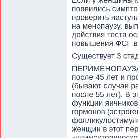
Если у женщины м
появились симпто
проверить насту
на менопаузу, вы
действия теста о
повышения ФСГ в 
Существует 3 ста
ПЕРИМЕНОПАУЗА -
после 45 лет и п
(бывают случаи ра
после 55 лет). В 
функции яичников
гормонов (эстроге
фолликулостимул
женщин в этот пе
«климактерическо