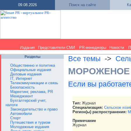
09.08.2026
Поиск на сайте
Ка
Издания
Представители СМИ
PR-менеджеры
Новости
П
Разделы
Все темы
->
Сел
Общественно и политика
МОРОЖЕНОЕ
Официальные издания
Деловые издания
IT, Интернет
Если вы работаете
Телекоммуникации и связь
Безопасность
Маркетинг, реклама, PR
Менеджмент
Бухгалтерский учет,
Тип:
Журнал
налоги
Специализация:
Сельское хозя
Законодательство и право
Регион(ы) распространения:
М
Автомобили
Спорт
Примечание
Путешествия и туризм
Журнал
Молодежные издания