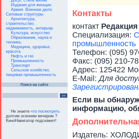
Досуг, стиль жизни
Издания для женщин
Армия. Военное дело.
Контакты
Силовые структуры
Архитектура,
строительство,
контакт
Редакци
недвижимость, интерьер
Культура, искусство
Специализация:
С
Образование, наука и
промышленность
техника,
Медицина, здоровье,
Телефон: (095) 97
красота
Нефть и газ
Факс: (095) 210-7
Промышленность
Транспорт
Адрес: 125422 Мос
Сельское хозяйство,
пищевая промышленность
E-Mail:
Для досту
Поиск на сайте
Зарегистрирован
Если вы обнару
информацию, об
Не знаете
что посмотреть
долгим осенним вечером ?
Дополнительна
КиноНавигатор подскажет!
Издатель: ХОЛО