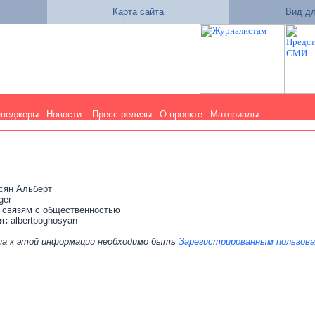
Карта сайта
Вид дл
енеджеры
Новости
Пресс-релизы
О проекте
Материалы
сян Альберт
ger
 связям с общественностью
я:
albertpoghosyan
па к этой информации необходимо быть
Зарегистрированным пользов