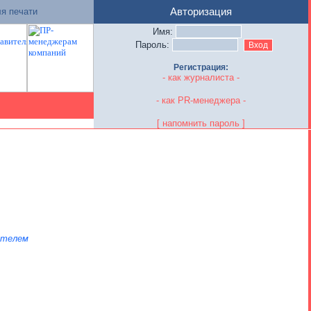
я печати
Авторизация
Имя:
Пароль:
Регистрация:
- как журналиста -
- как PR-менеджера -
[ напомнить пароль ]
ателем