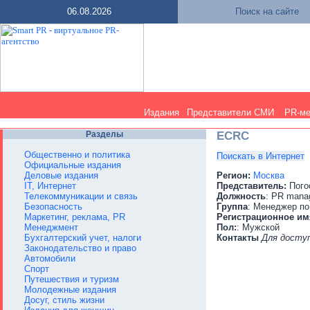
06.08.2026
Поиск на сайте
Издания
Представители СМИ
PR-м
Разделы
ECRC
Общественно и политика
Поискать в Интернет
Официальные издания
Деловые издания
Регион:
Москва
IT, Интернет
Представитель:
Пого
Телекоммуникации и связь
Должность
: PR mana
Безопасность
Группа
: Менеджер по
Маркетинг, реклама, PR
Регистрационное им
Менеджмент
Пол:
: Мужской
Бухгалтерский учет, налоги
Контакты
Для досту
Законодательство и право
Автомобили
Спорт
Путешествия и туризм
Молодежные издания
Досуг, стиль жизни