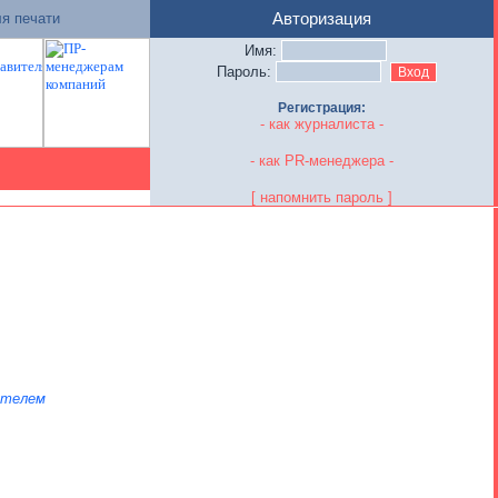
я печати
Авторизация
Имя:
Пароль:
Регистрация:
- как журналиста -
- как PR-менеджера -
[ напомнить пароль ]
ателем