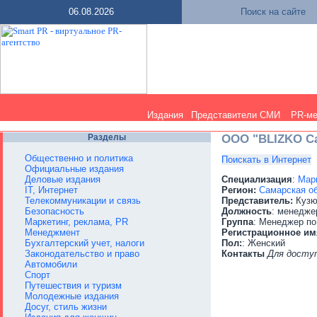
06.08.2026
Поиск на сайте
Издания
Представители СМИ
PR-м
Разделы
ООО "BLIZKO С
Общественно и политика
Поискать в Интернет
Официальные издания
Деловые издания
Специализация
:
Марк
IT, Интернет
Регион:
Самарская о
Телекоммуникации и связь
Представитель:
Кузю
Безопасность
Должность
: менедже
Маркетинг, реклама, PR
Группа
: Менеджер по
Менеджмент
Регистрационное им
Бухгалтерский учет, налоги
Пол:
: Женский
Законодательство и право
Контакты
Для досту
Автомобили
Спорт
Путешествия и туризм
Молодежные издания
Досуг, стиль жизни