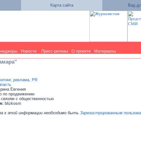
Карта сайта
Вид дл
енеджеры
Новости
Пресс-релизы
О проекте
Материалы
амара"
етинг, реклама, PR
бласть
рина Евгения
р по продвижению
 связям с общественностью
я:
blizkosm
па к этой информации необходимо быть
Зарегистрированным пользов