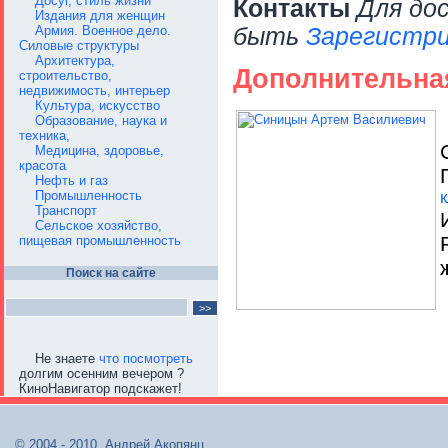
Досуг, стиль жизни
Контакты
Для до
Издания для женщин
Армия. Военное дело.
быть
Зарегистри
Силовые структуры
Архитектура,
Дополнительна
строительство,
недвижимость, интерьер
Культура, искусство
Образование, наука и
техника,
Медицина, здоровье,
красота
Нефть и газ
Промышленность
Транспорт
Сельское хозяйство,
пищевая промышленность
Поиск на сайте
Не знаете
что посмотреть
долгим осенним вечером ?
КиноНавигатор подскажет!
© 2004 - 2010, Андрей Акопянц