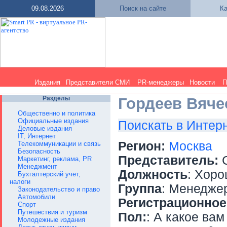
09.08.2026
Поиск на сайте
Ка
Издания
Представители СМИ
PR-менеджеры
Новости
П
Разделы
Гордеев Вяче
Общественно и политика
Официальные издания
Поискать в Интер
Деловые издания
IT, Интернет
Регион:
Москва
Телекоммуникации и связь
Безопасность
Представитель:
С
Маркетинг, реклама, PR
Менеджмент
Должность
: Хор
Бухгалтерский учет,
налоги
Группа
: Менедже
Законодательство и право
Автомобили
Регистрационное
Спорт
Путешествия и туризм
Пол:
: А какое вам
Молодежные издания