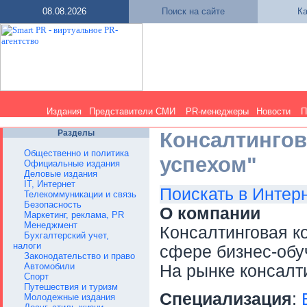
08.08.2026
Поиск на сайте
Ка
Издания
Представители СМИ
PR-менеджеры
Новости
П
Разделы
Консалтинго
Общественно и политика
успехом"
Официальные издания
Деловые издания
IT, Интернет
Поискать в Интер
Телекоммуникации и связь
Безопасность
О компании
Маркетинг, реклама, PR
Менеджмент
Консалтинговая к
Бухгалтерский учет,
налоги
сфере бизнес-обуч
Законодательство и право
Автомобили
На рынке консалти
Спорт
Путешествия и туризм
Специализация
:
Молодежные издания