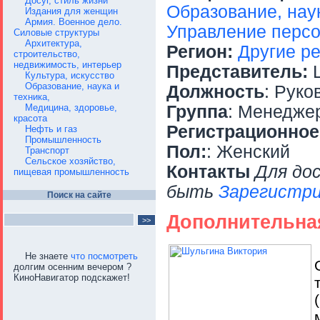
Досуг, стиль жизни
Образование, наук
Издания для женщин
Армия. Военное дело.
Управление перс
Силовые структуры
Архитектура,
Регион:
Другие р
строительство,
недвижимость, интерьер
Представитель:
Ш
Культура, искусство
Образование, наука и
Должность
: Руко
техника,
Медицина, здоровье,
Группа
: Менедже
красота
Регистрационное
Нефть и газ
Промышленность
Пол:
: Женский
Транспорт
Сельское хозяйство,
Контакты
Для до
пищевая промышленность
быть
Зарегистри
Поиск на сайте
Дополнительна
Не знаете
что посмотреть
долгим осенним вечером ?
КиноНавигатор подскажет!