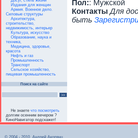
Досуг, стиль жизни
Пол:
: Мужской
Издания для женщин
Армия. Военное дело.
Контакты
Для до
Силовые структуры
быть
Зарегистри
Архитектура,
строительство,
недвижимость, интерьер
Культура, искусство
Образование, наука и
техника,
Медицина, здоровье,
красота
Нефть и газ
Промышленность
Транспорт
Сельское хозяйство,
пищевая промышленность
Поиск на сайте
Не знаете
что посмотреть
долгим осенним вечером ?
КиноНавигатор подскажет!
© 2004 - 2010, Андрей Акопянц