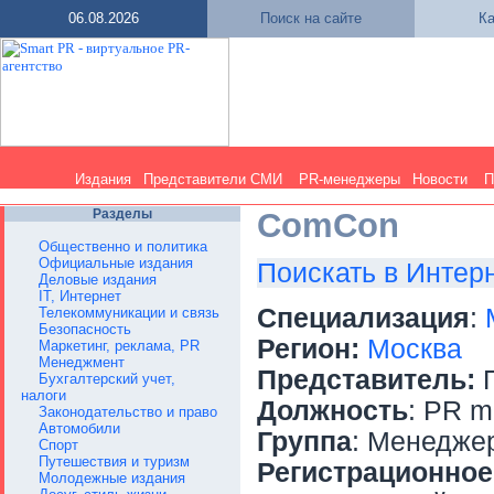
06.08.2026
Поиск на сайте
Ка
Издания
Представители СМИ
PR-менеджеры
Новости
П
Разделы
ComCon
Общественно и политика
Официальные издания
Поискать в Интер
Деловые издания
IT, Интернет
Специализация
:
Телекоммуникации и связь
Безопасность
Регион:
Москва
Маркетинг, реклама, PR
Менеджмент
Представитель:
П
Бухгалтерский учет,
налоги
Должность
: PR m
Законодательство и право
Автомобили
Группа
: Менедже
Спорт
Путешествия и туризм
Регистрационное
Молодежные издания