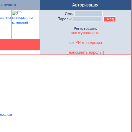
я печати
Авторизация
Имя:
Пароль:
Регистрация:
- как журналиста -
- как PR-менеджера -
[ напомнить пароль ]
ателем