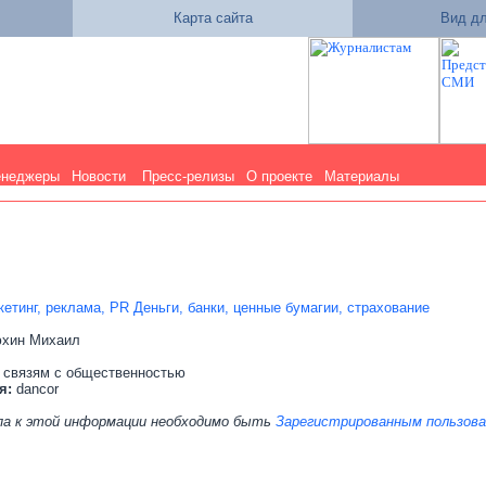
Карта сайта
Вид дл
енеджеры
Новости
Пресс-релизы
О проекте
Материалы
етинг, реклама, PR
Деньги, банки, ценные бумагии, страхование
хин Михаил
 связям с общественностью
я:
dancor
па к этой информации необходимо быть
Зарегистрированным пользов