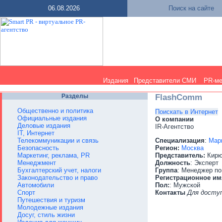
06.08.2026
Поиск на сайте
Издания
Представители СМИ
PR-м
Разделы
FlashComm
Общественно и политика
Поискать в Интернет
Официальные издания
О компании
Деловые издания
IR-Агентство
IT, Интернет
Телекоммуникации и связь
Специализация
:
Марк
Безопасность
Регион:
Москва
Маркетинг, реклама, PR
Представитель:
Кирю
Менеджмент
Должность
: Эксперт
Бухгалтерский учет, налоги
Группа
: Менеджер по
Законодательство и право
Регистрационное им
Автомобили
Пол:
: Мужской
Спорт
Контакты
Для досту
Путешествия и туризм
Молодежные издания
Досуг, стиль жизни