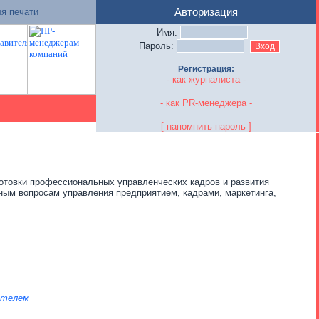
я печати
Авторизация
Имя:
Пароль:
Регистрация:
- как журналиста -
- как PR-менеджера -
[ напомнить пароль ]
отовки профессиональных управленческих кадров и развития
ным вопросам управления предприятием, кадрами, маркетинга,
ателем