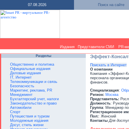
07.08.2026
Поиск на сайте
Издания
Представители СМИ
PR-м
Разделы
Эффект-Консал
Общественно и политика
Поискать в Интернет
Официальные издания
О компании
Деловые издания
Компания «Эффект-Ко
IT, Интернет
персонала организаци
Телекоммуникации и связь
финансов.
Безопасность
Маркетинг, реклама, PR
Специализация
:
Обра
Менеджмент
Регион:
Москва
Бухгалтерский учет, налоги
Представитель:
Росл
Законодательство и право
Должность
: Руковод
Автомобили
Группа
: Менеджер по
Спорт
Регистрационное им
Путешествия и туризм
Пол:
: Женский
Молодежные издания
Контакты
Для досту
Досуг, стиль жизни
Дополнительная 