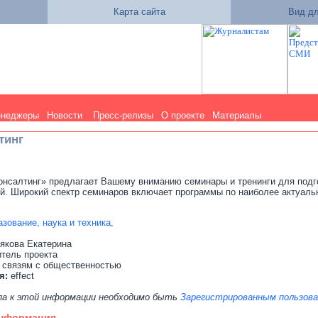
Карта сайта
Вид дл
енеджеры
Новости
Пресс-релизы
О проекте
Материалы
тинг
нсалтинг» предлагает Вашему вниманию семинары и тренинги для подг
й. Широкий спектр семинаров включает программы по наиболее актуаль
зование, наука и техника,
якова Екатерина
итель проекта
 связям с общественностью
я:
effect
па к этой информации необходимо быть
Зарегистрированным пользов
информация