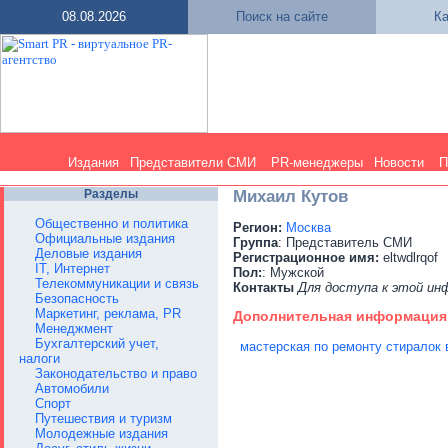
08.08.2026
Поиск на сайте
Ка
Издания
Представители СМИ
PR-менеджеры
Новости
П
Разделы
Михаил Кутов
Общественно и политика
Регион:
Москва
Официальные издания
Группа
: Представитель СМИ
Деловые издания
Регистрационное имя:
eltwdlrqof
IT, Интернет
Пол:
: Мужской
Телекоммуникации и связь
Контакты
Для доступа к этой и
Безопасность
Маркетинг, реклама, PR
Дополнительная информация
Менеджмент
Бухгалтерский учет,
мастерская по ремонту стиралок
налоги
Законодательство и право
Автомобили
Спорт
Путешествия и туризм
Молодежные издания